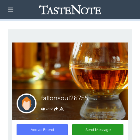
fallonsoul26755
2,350
Add as Friend
Send Message