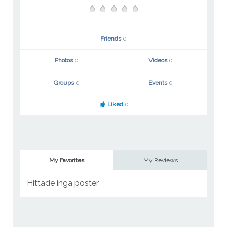
Friends
0
Photos
0
Videos
0
Groups
0
Events
0
Liked
0
My Favorites
My Reviews
Hittade inga poster