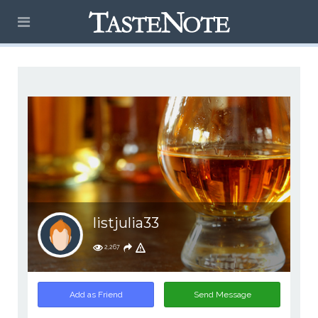
listjulia33
2,267
Add as Friend
Send Message