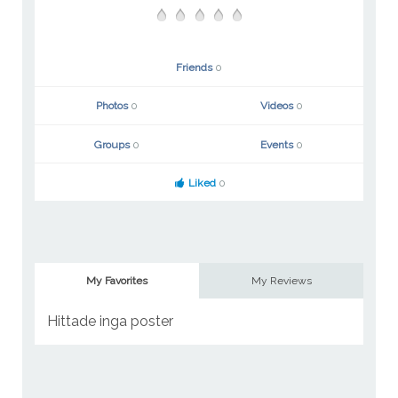
Friends
0
Photos
0
Videos
0
Groups
0
Events
0
Liked
0
My Favorites
My Reviews
Hittade inga poster