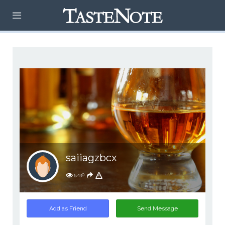
saiiagzbcx
5,430
Add as Friend
Send Message