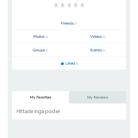
Friends
0
Photos
0
Videos
0
Groups
0
Events
0
Liked
0
My Favorites
My Reviews
Hittade inga poster