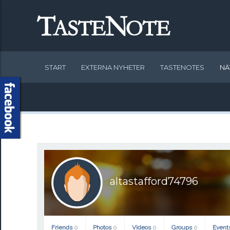
START
EXTERNA NYHETER
TASTENOTES
NÄ
altastafford74796
Friends
0
Photos
0
Videos
0
Groups
0
Event