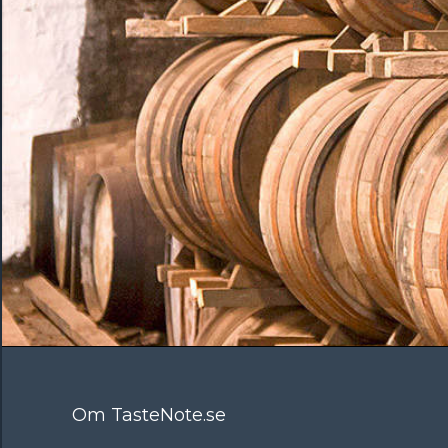
Om TasteNote.se