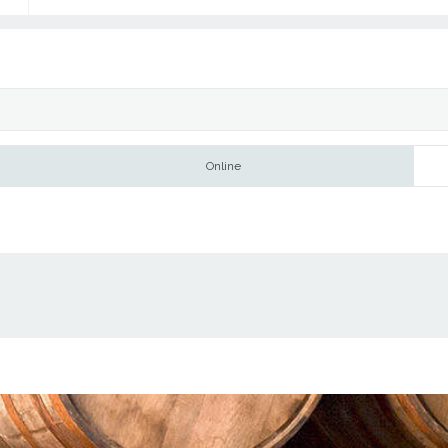
Online
Add as Friend
Photos
Videos
Send Message