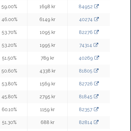
59.00%
1698 kr
84952
46.00%
6149 kr
40274
53.70%
1095 kr
82276
53.20%
1995 kr
74314
51.50%
789 kr
40269
50.60%
4338 kr
81805
53.80%
1569 kr
82726
45.80%
2795 kr
81845
60.10%
1159 kr
82357
51.30%
688 kr
82814