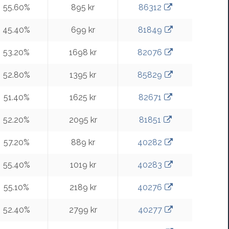
55.60%
895 kr
86312
45.40%
699 kr
81849
53.20%
1698 kr
82076
52.80%
1395 kr
85829
51.40%
1625 kr
82671
52.20%
2095 kr
81851
57.20%
889 kr
40282
55.40%
1019 kr
40283
55.10%
2189 kr
40276
52.40%
2799 kr
40277