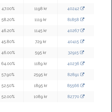
47.00%
1198 kr
40242
58.20%
1119 kr
81858
46.20%
1145 kr
40267
45.80%
729 kr
40415
46.00%
595 kr
32915
64.00%
1189 kr
40236
57.90%
2595 kr
82891
52.50%
1895 kr
85566
52.00%
1089 kr
82770