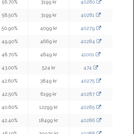
56.70%
3199 kr
40280
58.50%
3199 kr
40281
50.90%
4099 kr
40279
49.90%
4669 kr
40284
48.70%
4849 kr
41001
43.00%
524 kr
474
42.60%
3849 kr
40275
42.50%
6199 kr
40287
40.60%
12299 kr
40285
42.40%
18499 kr
40286
46.10%
29929 kr
40288