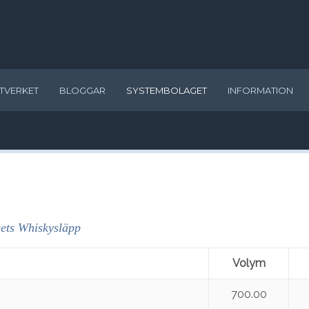
TVERKET
BLOGGAR
SYSTEMBOLAGET
INFORMATION
ets Whiskysläpp
Volym
700.00