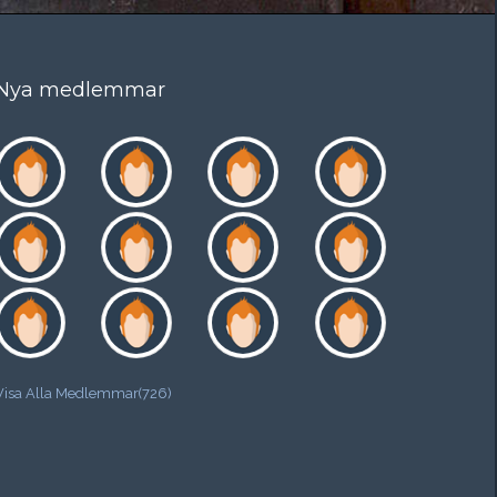
Nya medlemmar
Visa Alla Medlemmar(726)