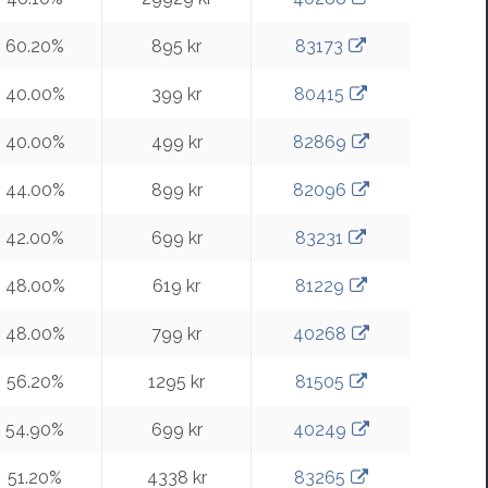
60.20%
895 kr
83173
40.00%
399 kr
80415
40.00%
499 kr
82869
44.00%
899 kr
82096
42.00%
699 kr
83231
48.00%
619 kr
81229
48.00%
799 kr
40268
56.20%
1295 kr
81505
54.90%
699 kr
40249
51.20%
4338 kr
83265