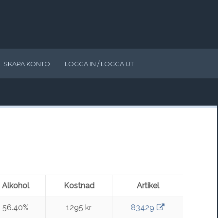
SKAPA KONTO
LOGGA IN / LOGGA UT
Alkohol
Kostnad
Artikel
56.40%
1295 kr
83429