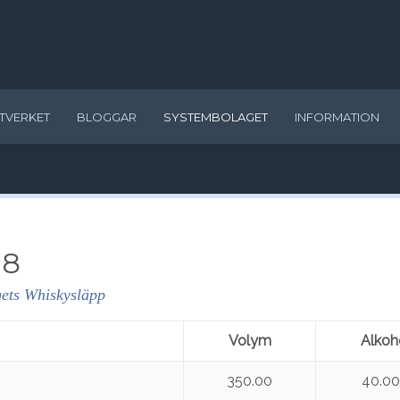
TVERKET
BLOGGAR
SYSTEMBOLAGET
INFORMATION
18
ets Whiskysläpp
Volym
Alkoh
350.00
40.0