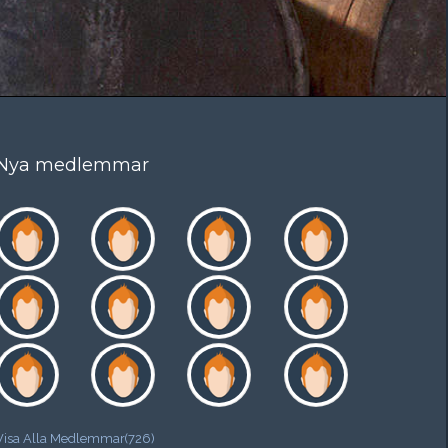
Nya medlemmar
Visa Alla Medlemmar(726)