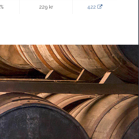
0%
229 kr
422