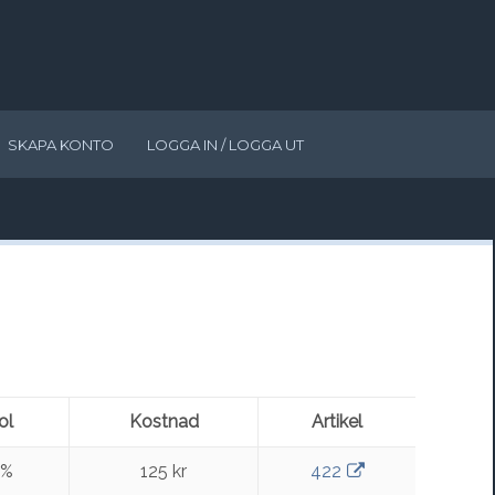
SKAPA KONTO
LOGGA IN / LOGGA UT
ol
Kostnad
Artikel
0%
125 kr
422