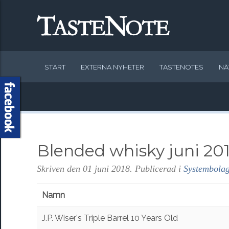
START
EXTERNA NYHETER
TASTENOTES
NÄ
Blended whisky juni 20
Skriven den
01 juni 2018
. Publicerad i
Systembolag
Namn
J.P. Wiser's Triple Barrel 10 Years Old