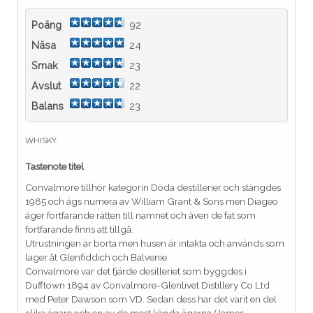
Poäng
92
Näsa
24
Smak
23
Avslut
22
Balans
23
WHISKY
Tastenote titel
Convalmore tillhör kategorin Döda destillerier och stängdes
1985 och ägs numera av William Grant & Sons men Diageo
äger fortfarande rätten till namnet och även de fat som
fortfarande finns att tillgå.
Utrustningen är borta men husen är intakta och används som
lager åt Glenfiddich och Balvenie.
Convalmore var det fjärde desilleriet som byggdes i
Dufftown 1894 av Convalmore-Glenlivet Distillery Co Ltd
med Peter Dawson som VD. Sedan dess har det varit en del