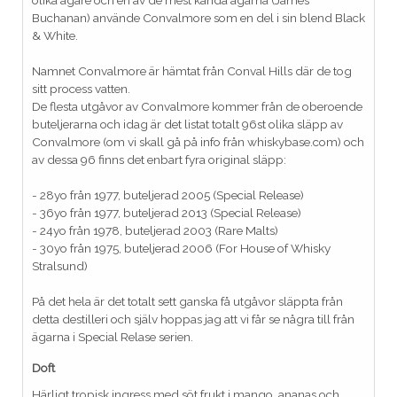
olika ägare och en av de mest kända ägarna (James
Buchanan) använde Convalmore som en del i sin blend Black
& White.
Namnet Convalmore är hämtat från Conval Hills där de tog
sitt process vatten.
De flesta utgåvor av Convalmore kommer från de oberoende
buteljerarna och idag är det listat totalt 96st olika släpp av
Convalmore (om vi skall gå på info från whiskybase.com) och
av dessa 96 finns det enbart fyra original släpp:
- 28yo från 1977, buteljerad 2005 (Special Release)
- 36yo från 1977, buteljerad 2013 (Special Release)
- 24yo från 1978, buteljerad 2003 (Rare Malts)
- 30yo från 1975, buteljerad 2006 (For House of Whisky
Stralsund)
På det hela är det totalt sett ganska få utgåvor släppta från
detta destilleri och själv hoppas jag att vi får se några till från
ägarna i Special Relase serien.
Doft
Härligt tropisk ingress med söt frukt i mango, ananas och