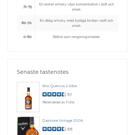
En enkel whisky utan koncentration i doft och
71-75
smak.
En dålig whisky med tydliga brister i doft och
60-70
smak.
0-60
Bättre som rengöringsmedel.
Senaste tastenotes
Box Quercus 2 Alba
87
Recenserad av
Putte
Dalmore Vintage 2006
88