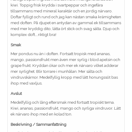
kiwi. Toppig frisk krydda i svartpeppar och ingefära
tillsammans med mineral karaktär och en jordig närvaro.
Doftar fylligt och rund och jag kan nästan smaka krämigheten
med doften. På djupet en antydan av gammal ek tillsammans
med mer kryddig dito, lätta ört stick och svag sälta. Djup och
komplex doft….riktigt bra!
Smak
Mer pondus nu än i doften. Fortsatt tropisk med ananas,
mango, passionsfrukt men även mer syrlig i blod apelsin och
grape frukt. Kryddan ökar och mer ek närvaro vilket adderar
mer syrlighet. Blir torrare i munhålan. Mer sälta och
vindruvskärnor. Medelfyllig kropp med lätt honungssöt bas
ihop med vaxljus.
Avslut
Medelfyllig och lång eftersmak med fortsatt tropiskt tema.
Kiwi, ananas, passionsfrukt, mango och syrliga vindruvor. Lätt
ek närvaro ihop med en kolad ton.
Beskrivning / Sammanfattning