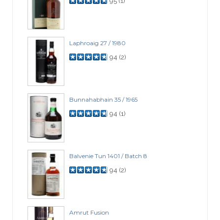
95
(
1
)
Laphroaig 27 / 1980
94
(
2
)
Bunnahabhain 35 / 1965
94
(
1
)
Balvenie Tun 1401 / Batch 8
94
(
2
)
Amrut Fusion