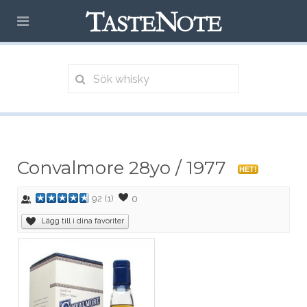
Convalmore 28yo / 1977
HET!
0
92
(
1
)
Lägg till i dina favoriter