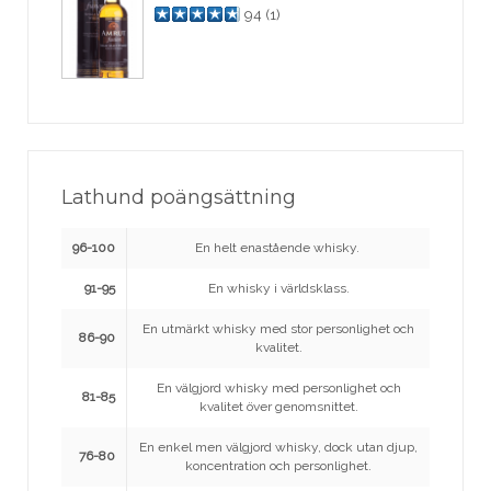
94
(
1
)
Lathund poängsättning
96-100
En helt enastående whisky.
91-95
En whisky i världsklass.
En utmärkt whisky med stor personlighet och
86-90
kvalitet.
En välgjord whisky med personlighet och
81-85
kvalitet över genomsnittet.
En enkel men välgjord whisky, dock utan djup,
76-80
koncentration och personlighet.