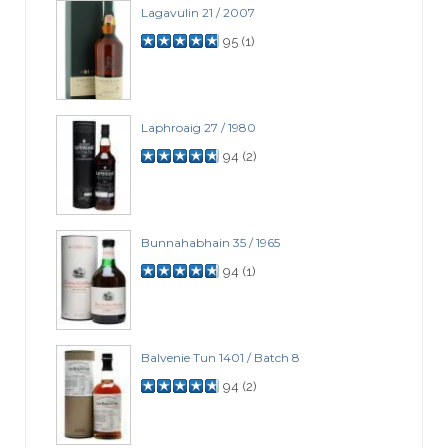
Lagavulin 21 / 2007
95
(
1
)
Laphroaig 27 / 1980
94
(
2
)
Bunnahabhain 35 / 1965
94
(
1
)
Balvenie Tun 1401 / Batch 8
94
(
2
)