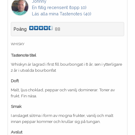
Johnny
En flitig recensent (topp 10)
Läs alla mina Tastenotes (40)
Poäng
88
WHISKY
Tastenote titel
Whiskyn är lagrad i first fill bourbongat i 8 år, sen i ytterligare
2 år i utvalda bourbonfat
Doft
Malt, ljus choklad, peppar och vanilj dominerar. Toner av
frukt. Fin näsa.
Smak
I anslaget sötma i form av mogna frukter, vanilj och malt
innan peppar kommer och krullar sig på tungan.
Avslut