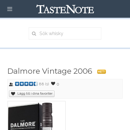
Dalmore Vintage 2006
HET!
0
88
(
1
)
Lägg till i dina favoriter