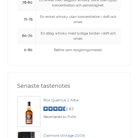
En enkel men välgjord whisky, dock utan djup,
76-80
koncentration och personlighet.
En enkel whisky utan koncentration i doft och
71-75
smak.
En dålig whisky med tydliga brister i doft och
60-70
smak.
0-60
Bättre som rengöringsmedel.
Senaste tastenotes
Box Quercus 2 Alba
87
Recenserad av
Putte
Dalmore Vintage 2006