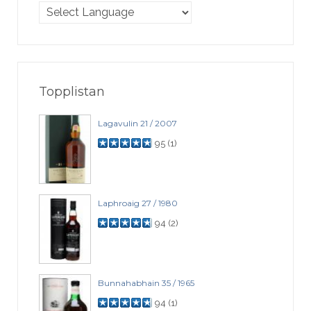
Topplistan
Lagavulin 21 / 2007
95
(
1
)
Laphroaig 27 / 1980
94
(
2
)
Bunnahabhain 35 / 1965
94
(
1
)