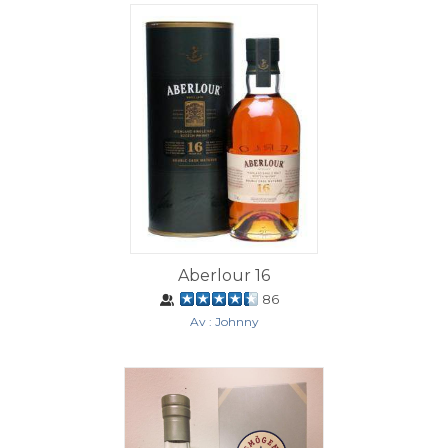
Aberlour 16
86
Av : Johnny