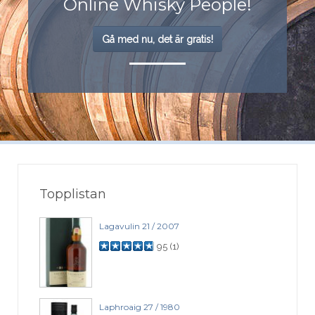
Online Whisky People!
Gå med nu, det är gratis!
Topplistan
Lagavulin 21 / 2007
95
(
1
)
Laphroaig 27 / 1980