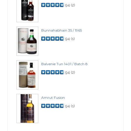
94
(
2
)
Bunnahabhain 35 / 1965
94
(
1
)
Balvenie Tun 1401 / Batch 8
94
(
2
)
Amrut Fusion
94
(
1
)