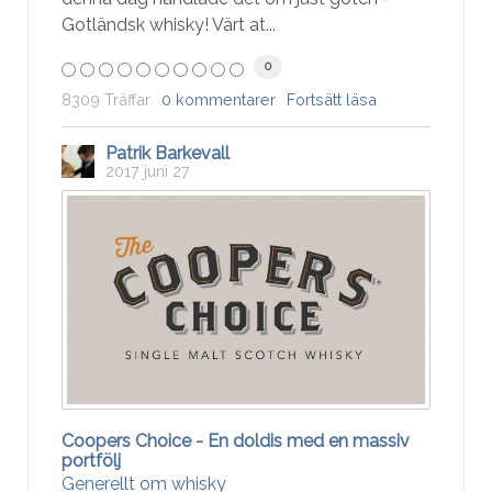
Gotländsk whisky! Värt at...
0
8309 Träffar
0 kommentarer
Fortsätt läsa
Patrik Barkevall
2017 juni 27
Coopers Choice - En doldis med en massiv
portfölj
Generellt om whisky