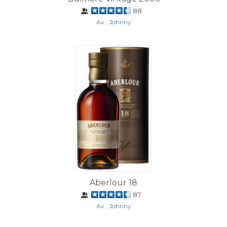
88
Av : Johnny
Aberlour 18
87
Av : Johnny