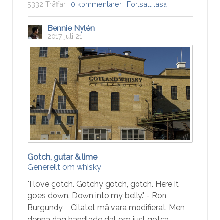
5332 Träffar
0 kommentarer
Fortsätt läsa
Bennie Nylén
2017 juli 21
Gotch, gutar & lime
Generellt om whisky
"I love gotch. Gotchy gotch, gotch. Here it
goes down. Down into my belly." - Ron
Burgundy Citatet må vara modifierat. Men
denna dag handlade det om just gotch -