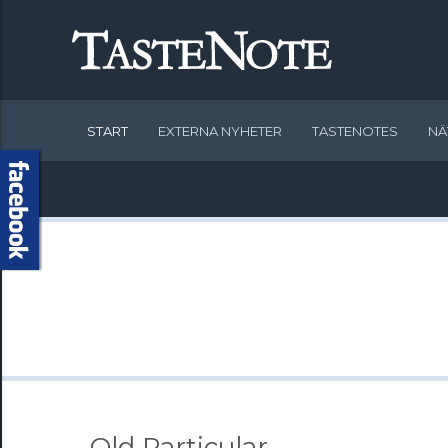
START
EXTERNA NYHETER
TASTENOTES
NÄ
- Old Particular