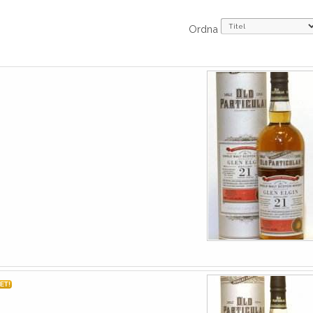
Ordna
ET!