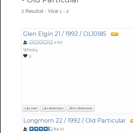
2 Resultat - Visar 1 - 2
Glen Elgin 21 / 1992 / DL10185
HET!
0
(
0
)
Whisky
0
Läs mer
Läs recension
Skriv recension
Longmorn 22 / 1992 / Old Particular
H
84
(
1
)