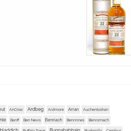
Ardbeg
rut
Arran
AnCnoc
Ardmore
Auchentoshan
nie
Benriach
Banff
Ben Nevis
Benrinnes
Benromach
chladdich
Bunnahabhain
Buffalo Trace
Bushmills
Cambus