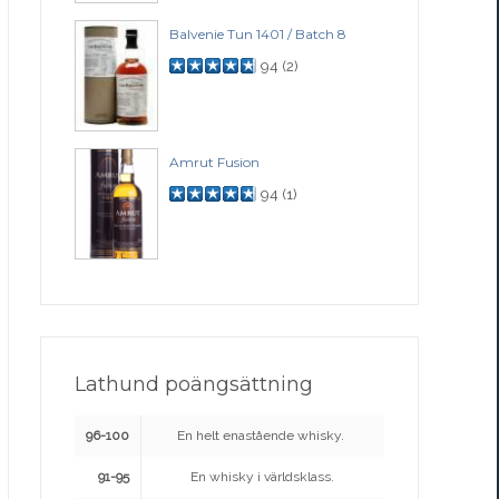
Balvenie Tun 1401 / Batch 8
94
(
2
)
Amrut Fusion
94
(
1
)
Lathund poängsättning
96-100
En helt enastående whisky.
91-95
En whisky i världsklass.