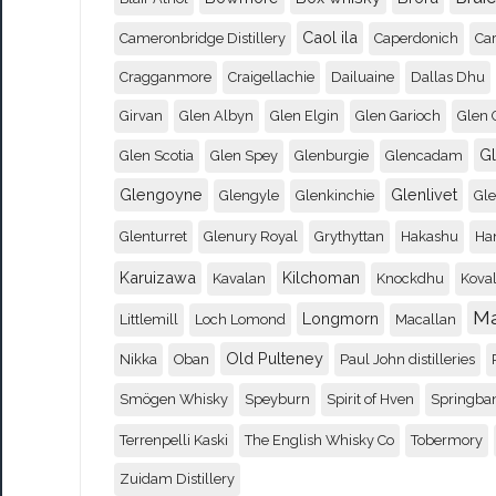
Caol ila
Cameronbridge Distillery
Caperdonich
Ca
Cragganmore
Craigellachie
Dailuaine
Dallas Dhu
Girvan
Glen Albyn
Glen Elgin
Glen Garioch
Glen 
G
Glen Scotia
Glen Spey
Glenburgie
Glencadam
Glengoyne
Glenlivet
Glengyle
Glenkinchie
Gl
Glenturret
Glenury Royal
Grythyttan
Hakashu
Ha
Karuizawa
Kilchoman
Kavalan
Knockdhu
Koval
M
Longmorn
Littlemill
Loch Lomond
Macallan
Old Pulteney
Nikka
Oban
Paul John distilleries
Smögen Whisky
Speyburn
Spirit of Hven
Springba
Terrenpelli Kaski
The English Whisky Co
Tobermory
Zuidam Distillery