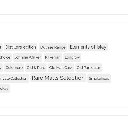
Elements of Islay
Distillers edition
t
Duthies Range
Choice
Johnnie Walker
Kilkerran
Longrow
y
Octomore
Old & Rare
Old Malt Cask
Old Particular
Rare Malts Selection
rivate Collection
Smokehead
ackay