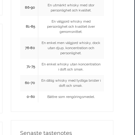
En utmärkt whisky med stor
86-90
personlighet och kvalitet.
En välgjord whisky med
81-85
personlighet och kvalitet över
genomsnittet.
En enkel men välgjord whisky, dock
76-80
utan djup, koncentration och
personlighet.
En enkel whisky utan koncentration
71-75
i doft och smak.
En dålig whisky med tydliga brister i
60-70
doft och smak.
0-60
Bättre som rengöringsmedel.
Senaste tastenotes