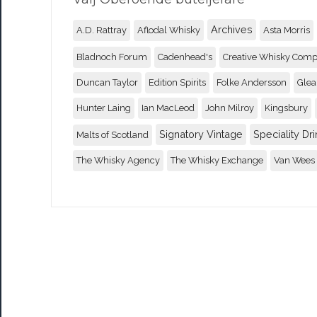
Archives
A.D. Rattray
Aflodal Whisky
Asta Morris
Bladnoch Forum
Cadenhead's
Creative Whisky Com
Duncan Taylor
Edition Spirits
Folke Andersson
Glea
Hunter Laing
Ian MacLeod
John Milroy
Kingsbury
Signatory Vintage
Speciality Dri
Malts of Scotland
The Whisky Agency
The Whisky Exchange
Van Wees