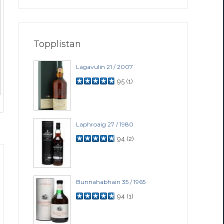
Topplistan
Lagavulin 21 / 2007
95
(
1
)
Laphroaig 27 / 1980
94
(
2
)
Bunnahabhain 35 / 1965
94
(
1
)