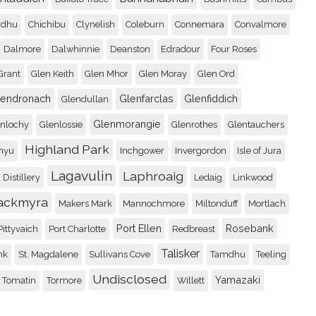
rdhu
Chichibu
Clynelish
Coleburn
Connemara
Convalmore
Dalmore
Dalwhinnie
Deanston
Edradour
Four Roses
Grant
Glen Keith
Glen Mhor
Glen Moray
Glen Ord
lendronach
Glenfarclas
Glenfiddich
Glendullan
Glenmorangie
enlochy
Glenlossie
Glenrothes
Glentauchers
Highland Park
nyu
Inchgower
Invergordon
Isle of Jura
Lagavulin
Laphroaig
 Distillery
Ledaig
Linkwood
ackmyra
Makers Mark
Mannochmore
Miltonduff
Mortlach
Port Ellen
Rosebank
Pittyvaich
Port Charlotte
Redbreast
Talisker
nk
St. Magdalene
Sullivans Cove
Tamdhu
Teeling
Undisclosed
Yamazaki
Tomatin
Tormore
Willett