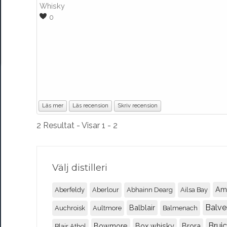
Whisky
0
Läs mer
Läs recension
Skriv recension
2 Resultat - Visar 1 - 2
Välj distilleri
Am
Aberfeldy
Aberlour
Abhainn Dearg
Ailsa Bay
Balve
Balblair
Auchroisk
Aultmore
Balmenach
Brui
Bowmore
Box whisky
Brora
Blair Athol