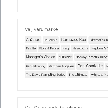
Välj varumärke
AnCnoc
Compass Box
Ballechin
Director´s Cu
Feis Ile
Flora & Fauna
Haig
Hazelburn
Hepburn's 
Manager's Choice
Millstone
Norway Tomatin Trilog
Port Charlotte
Pär Caldenby
Part nan Angelen
P
The David Rampling Series
The Ultimate
Whyte & M
Välj Oberoende buteljerare