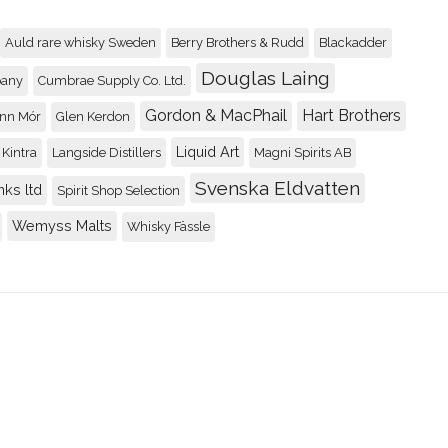
Benromach 5 year old
Auld rare whisky Sweden
Berry Brothers & Rudd
Blackadder
89
Douglas Laing
pany
Cumbrae Supply Co. Ltd.
Recenserad av
Johnny
Gordon & MacPhail
Hart Brothers
nn Mór
Glen Kerdon
Liquid Art
Kintra
Langside Distillers
Magni Spirits AB
Four Roses Small Bat
89
Svenska Eldvatten
nks ltd
Spirit Shop Selection
Recenserad av
Johnny
Wemyss Malts
Whisky Fässle
Convalmore 28yo / 19
92
Recenserad av
Rolle
Glen Garioch 15 renai
92
Recenserad av
Johnny