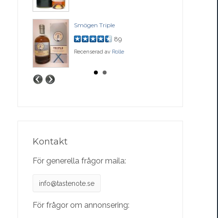
ase
Smögen Triple
Bal
89
Recenserad av
Rolle
Rec
Kontakt
För generella frågor maila:
info@tastenote.se
För frågor om annonsering: