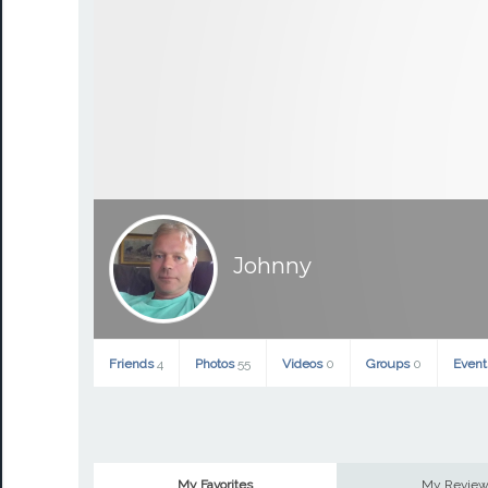
Johnny
Friends
4
Photos
55
Videos
0
Groups
0
Even
My Favorites
My Revie