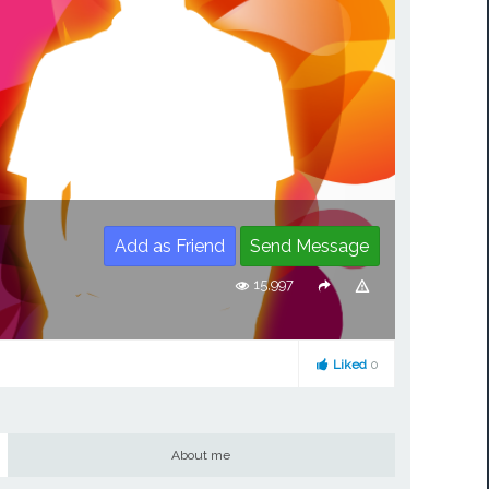
Add as Friend
Send Message
15,997
Liked
0
About me