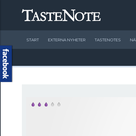
START
EXTERNA NYHETER
TASTENOTES
NÄ