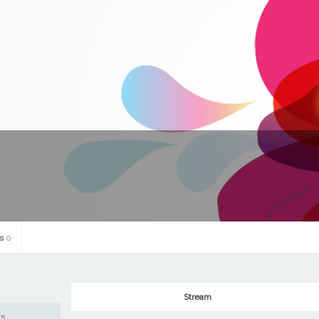
ts
0
Stream
ws