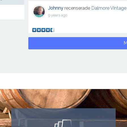
Johnny
recenserade
Dalmore Vintage
9 years ago
M