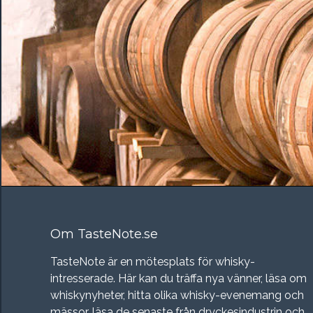
Om TasteNote.se
TasteNote är en mötesplats för whisky-
intresserade. Här kan du träffa nya vänner, läsa om
whiskynyheter, hitta olika whisky-evenemang och
mässor, läsa de senaste från dryckesindustrin och