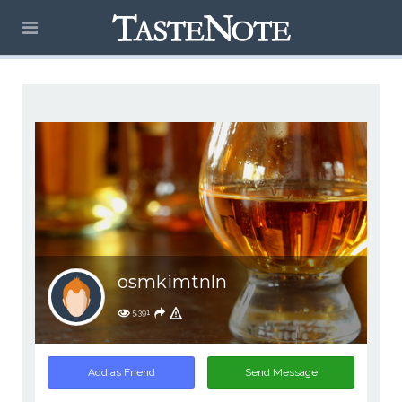
osmkimtnln
5,391
Add as Friend
Send Message