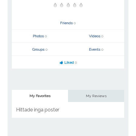
Friends
0
Photos
0
Videos
0
Groups
0
Events
0
Liked
0
My Favorites
My Reviews
Hittade inga poster