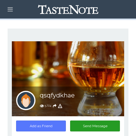
qsqfydkhae
5,724
Add as Friend
Send Message