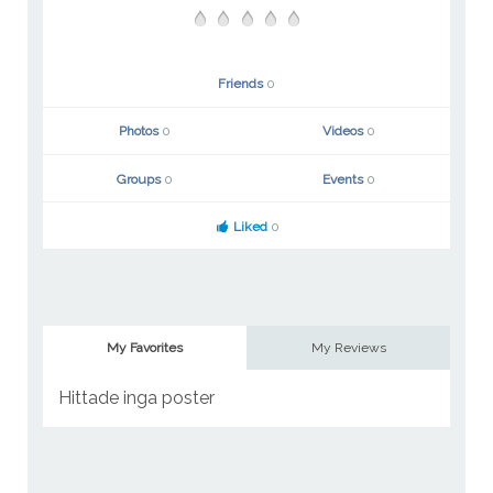
Friends
0
Photos
0
Videos
0
Groups
0
Events
0
Liked
0
My Favorites
My Reviews
Hittade inga poster