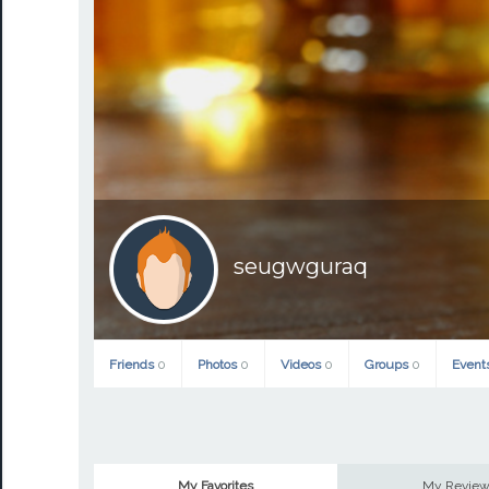
seugwguraq
Friends
0
Photos
0
Videos
0
Groups
0
Event
My Favorites
My Revie