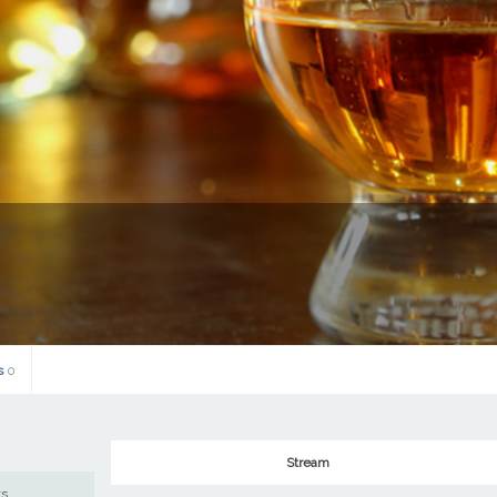
s
0
Stream
ws