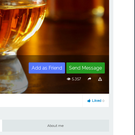
Add as Friend
Send Message
5,357
Liked
0
About me