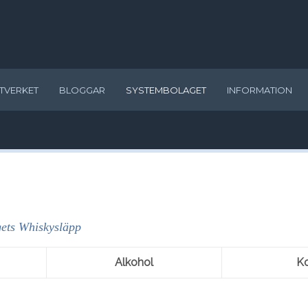
TVERKET
BLOGGAR
SYSTEMBOLAGET
INFORMATION
ets Whiskysläpp
Alkohol
K