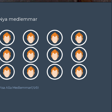
Nya medlemmar
Visa Alla Medlemmar(726)