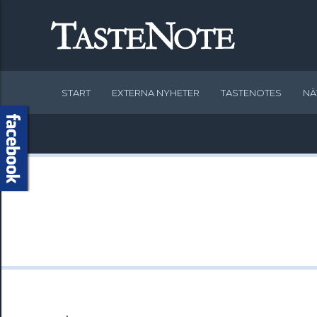
START
EXTERNA NYHETER
TASTENOTES
NÄ