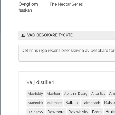
Övrigt om
The Nectar Series
flaskan
VAD BESÖKARE TYCKTE
Det finns inga recensioner skrivna av besökare fö
Välj distilleri
Am
Aberfeldy
Aberlour
Abhainn Dearg
Ailsa Bay
Balve
Balblair
Auchroisk
Aultmore
Balmenach
Brui
Bowmore
Box whisky
Brora
Blair Athol