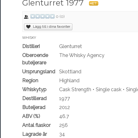
Glenturret 1977
HET!
0
(
0
)
Lägg till i dina favoriter
WHISKY
Distilleri
Glenturret
Oberoende
The Whisky Agency
buteljerare
Ursprungsland
Skottland
Region
Highland
Whiskytyp
Cask Strength
Single cask
Singl
Destillerad
1977
Buteljerad
2012
ABV (%)
46.7
Antal flaskor
256
Lagrade år
34