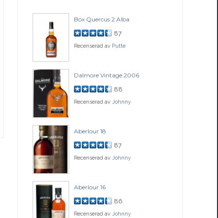
Box Quercus 2 Alba
Be
87
Recenserad av
Putte
Rec
ch
Dalmore Vintage 2006
Fo
88
Recenserad av
Johnny
Rec
77
Aberlour 18
Co
87
Recenserad av
Johnny
Rec
ssance
Aberlour 16
Gle
86
Recenserad av
Johnny
Rec