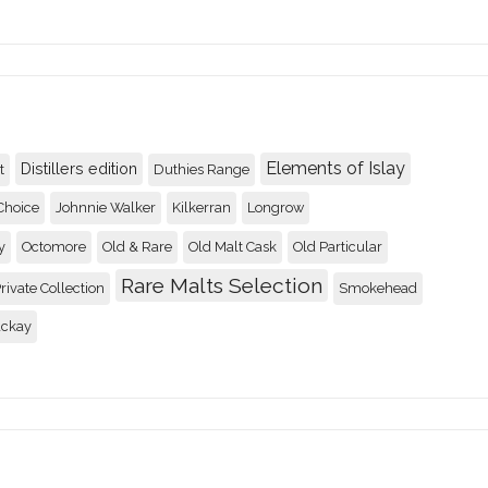
Elements of Islay
Distillers edition
t
Duthies Range
Choice
Johnnie Walker
Kilkerran
Longrow
y
Octomore
Old & Rare
Old Malt Cask
Old Particular
Rare Malts Selection
rivate Collection
Smokehead
ackay