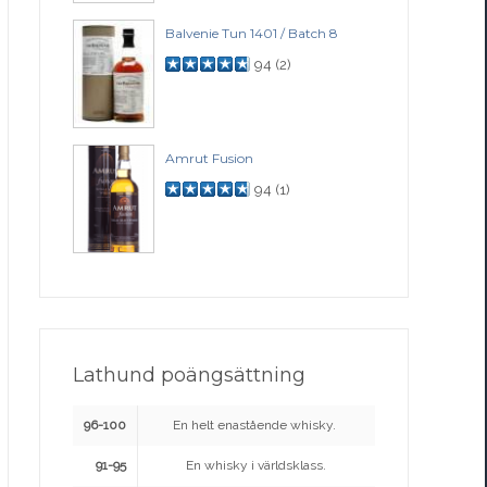
Balvenie Tun 1401 / Batch 8
94
(
2
)
Amrut Fusion
94
(
1
)
Lathund poängsättning
96-100
En helt enastående whisky.
91-95
En whisky i världsklass.