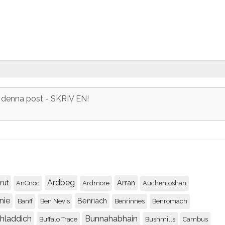
r denna post - SKRIV EN!
Ardbeg
rut
Arran
AnCnoc
Ardmore
Auchentoshan
nie
Benriach
Banff
Ben Nevis
Benrinnes
Benromach
chladdich
Bunnahabhain
Buffalo Trace
Bushmills
Cambus