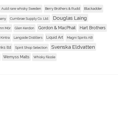
Auld rare whisky Sweden
Berry Brothers & Rudd
Blackadder
Benromach 5 year old
Douglas Laing
89
pany
Cumbrae Supply Co. Ltd.
Recenserad av
Johnny
Gordon & MacPhail
Hart Brothers
nn Mór
Glen Kerdon
Liquid Art
Kintra
Langside Distillers
Magni Spirits AB
Four Roses Small Bat
Svenska Eldvatten
nks ltd
Spirit Shop Selection
89
Recenserad av
Johnny
Wemyss Malts
Whisky Fässle
Convalmore 28yo / 19
92
Recenserad av
Rolle
Glen Garioch 15 renai
92
Recenserad av
Johnny