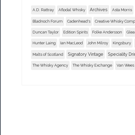
Archives
A.D. Rattray
Aflodal Whisky
Asta Morris
Bladnoch Forum
Cadenhead's
Creative Whisky Com
Duncan Taylor
Edition Spirits
Folke Andersson
Glea
Hunter Laing
Ian MacLeod
John Milroy
Kingsbury
Signatory Vintage
Speciality Dri
Malts of Scotland
The Whisky Agency
The Whisky Exchange
Van Wees