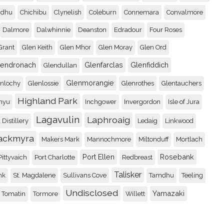
rdhu
Chichibu
Clynelish
Coleburn
Connemara
Convalmore
Dalmore
Dalwhinnie
Deanston
Edradour
Four Roses
Grant
Glen Keith
Glen Mhor
Glen Moray
Glen Ord
lendronach
Glenfarclas
Glenfiddich
Glendullan
Glenmorangie
enlochy
Glenlossie
Glenrothes
Glentauchers
Highland Park
nyu
Inchgower
Invergordon
Isle of Jura
Lagavulin
Laphroaig
 Distillery
Ledaig
Linkwood
ackmyra
Makers Mark
Mannochmore
Miltonduff
Mortlach
Port Ellen
Rosebank
Pittyvaich
Port Charlotte
Redbreast
Talisker
nk
St. Magdalene
Sullivans Cove
Tamdhu
Teeling
Undisclosed
Yamazaki
Tomatin
Tormore
Willett