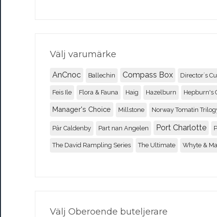
Välj varumärke
AnCnoc
Compass Box
Ballechin
Director´s Cu
Feis Ile
Flora & Fauna
Haig
Hazelburn
Hepburn's 
Manager's Choice
Millstone
Norway Tomatin Trilog
Port Charlotte
Pär Caldenby
Part nan Angelen
P
The David Rampling Series
The Ultimate
Whyte & M
Välj Oberoende buteljerare