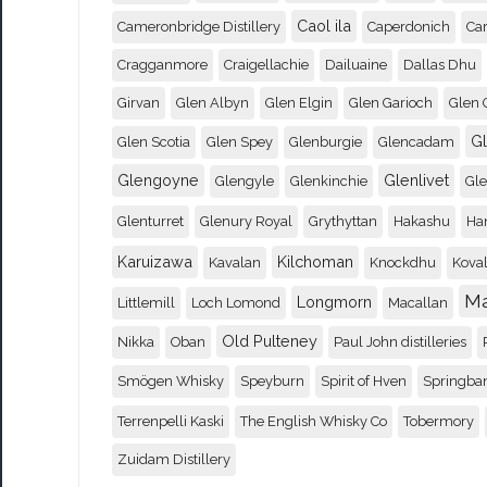
Caol ila
Cameronbridge Distillery
Caperdonich
Ca
Cragganmore
Craigellachie
Dailuaine
Dallas Dhu
Girvan
Glen Albyn
Glen Elgin
Glen Garioch
Glen 
G
Glen Scotia
Glen Spey
Glenburgie
Glencadam
Glengoyne
Glenlivet
Glengyle
Glenkinchie
Gl
Glenturret
Glenury Royal
Grythyttan
Hakashu
Ha
Karuizawa
Kilchoman
Kavalan
Knockdhu
Koval
M
Longmorn
Littlemill
Loch Lomond
Macallan
Old Pulteney
Nikka
Oban
Paul John distilleries
Smögen Whisky
Speyburn
Spirit of Hven
Springba
Terrenpelli Kaski
The English Whisky Co
Tobermory
Zuidam Distillery