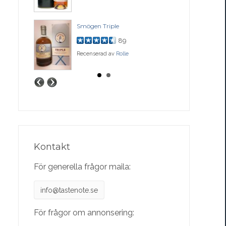
ase
Smögen Triple
Bal
89
Recenserad av
Rolle
Rec
Kontakt
För generella frågor maila:
info@tastenote.se
För frågor om annonsering: