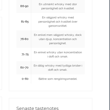
En utmärkt whisky med stor
86-90
personlighet och kvalitet.
En välgjord whisky med
81-85
personlighet och kvalitet över
genomsnittet.
En enkel men välgjord whisky, dock
76-80
utan djup, koncentration och
personlighet.
En enkel whisky utan koncentration
71-75
i doft och smak.
En dålig whisky med tydliga brister i
60-70
doft och smak.
0-60
Bättre som rengöringsmedel.
Senaste tastenotes