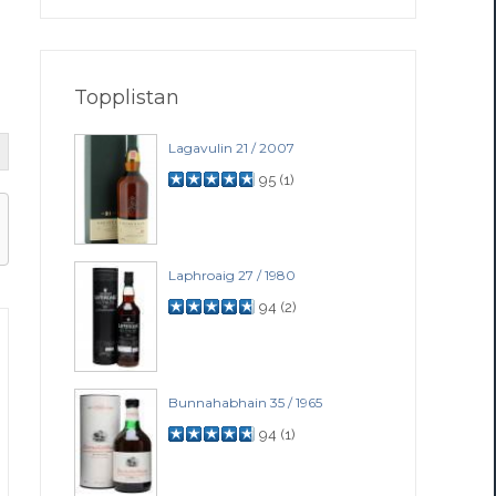
Topplistan
Lagavulin 21 / 2007
95
(
1
)
Laphroaig 27 / 1980
94
(
2
)
Bunnahabhain 35 / 1965
94
(
1
)