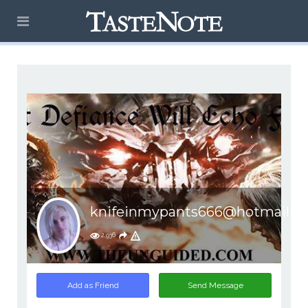
knifeinmypants666@hotmail.c
2,936
Add as Friend
Send Message