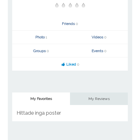
Friends
0
Photo
1
Videos
0
Groups
0
Events
0
Liked
0
My Favorites
My Reviews
Hittade inga poster