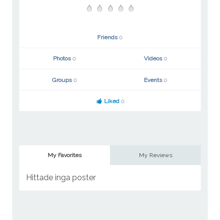
Friends
0
Photos
0
Videos
0
Groups
0
Events
0
Liked
0
My Favorites
My Reviews
Hittade inga poster