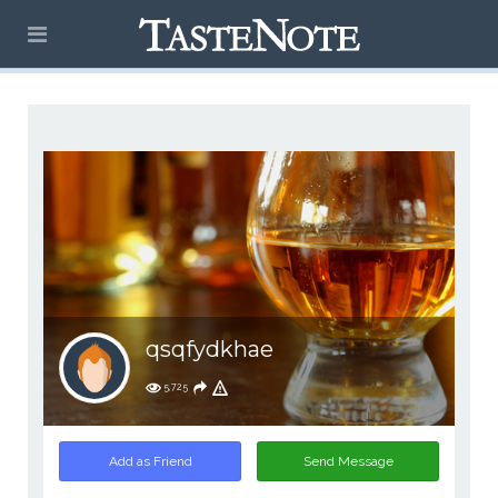
qsqfydkhae
5,725
Add as Friend
Send Message