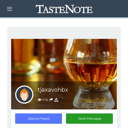
tjaxavohbx
9,039
Add as Friend
Send Message