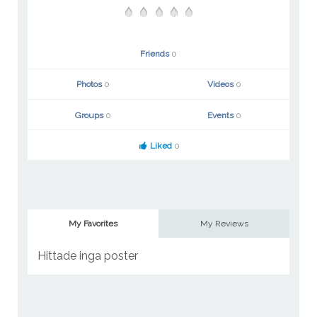
Friends
0
Photos
0
Videos
0
Groups
0
Events
0
Liked
0
My Favorites
My Reviews
Hittade inga poster