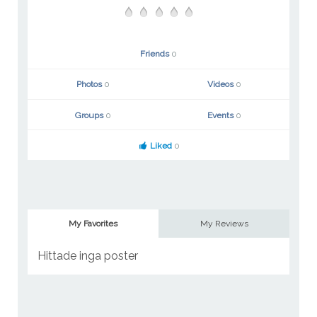
Friends
0
Photos
0
Videos
0
Groups
0
Events
0
Liked
0
My Favorites
My Reviews
Hittade inga poster