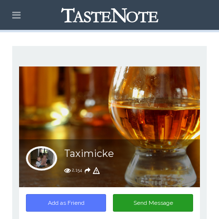
Taximicke
2,154
Add as Friend
Send Message