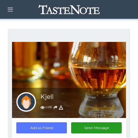
Kjell
2,068
Add as Friend
Send Message