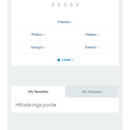
Friends
0
Photos
0
Videos
0
Groups
0
Events
0
Liked
0
My Favorites
My Reviews
Hittade inga poster