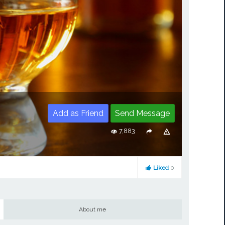
Add as Friend
Send Message
7,883
Liked
0
About me