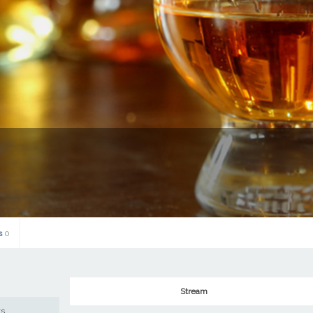
s
0
Stream
ws