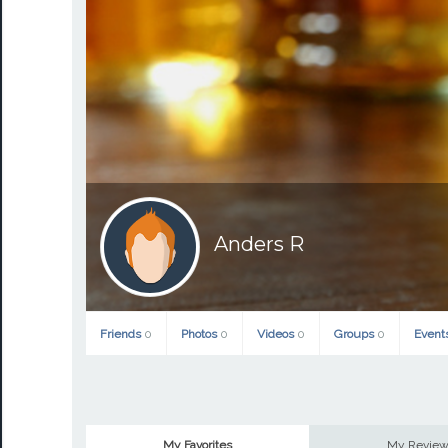
Anders R
Friends
0
Photos
0
Videos
0
Groups
0
Event
My Favorites
My Revie