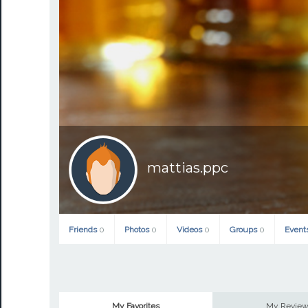
mattias.ppc
Friends
0
Photos
0
Videos
0
Groups
0
Event
My Favorites
My Revie