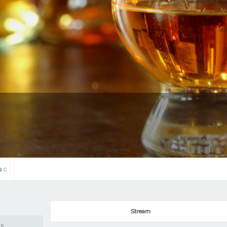
s
0
Stream
ws