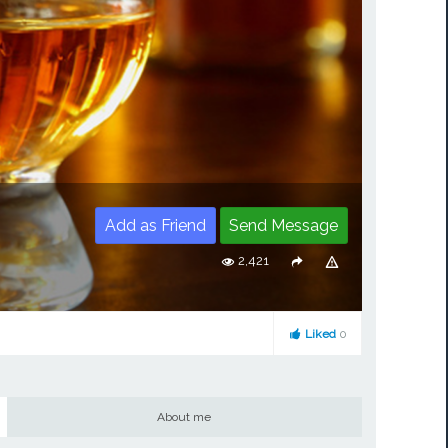
Add as Friend
Send Message
2,421
Liked
0
About me