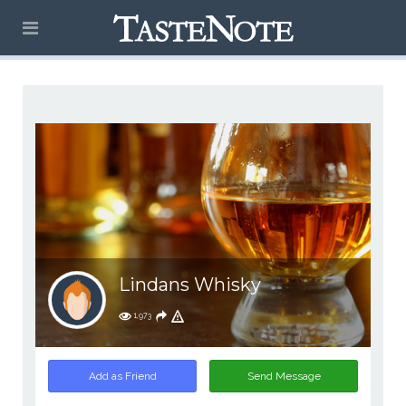
Lindans Whisky
1,973
Add as Friend
Send Message