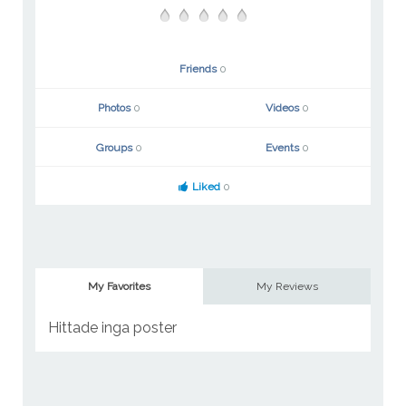
Friends
0
Photos
0
Videos
0
Groups
0
Events
0
Liked
0
My Favorites
My Reviews
Hittade inga poster