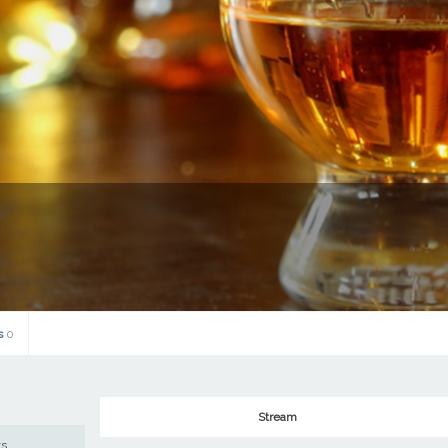
s
0
Stream
ws