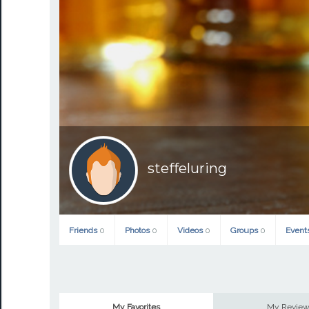
steffeluring
Friends
0
Photos
0
Videos
0
Groups
0
Event
My Favorites
My Revie