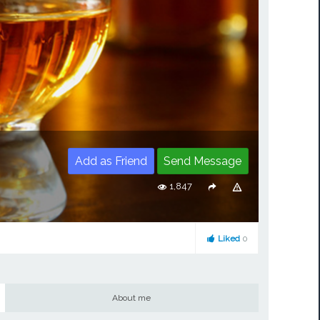
Add as Friend
Send Message
1,847
Liked
0
About me