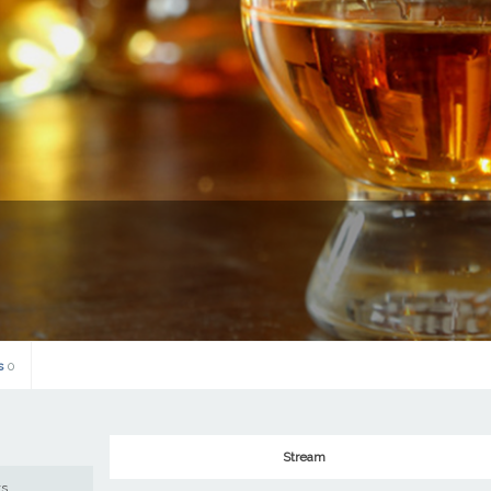
s
0
Stream
ws