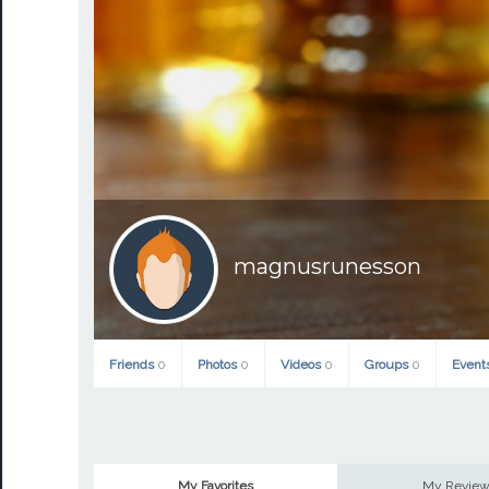
magnusrunesson
Friends
0
Photos
0
Videos
0
Groups
0
Event
My Favorites
My Revie