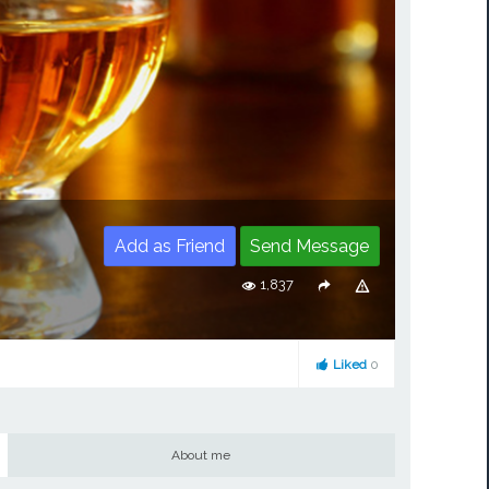
Add as Friend
Send Message
1,837
Liked
0
About me