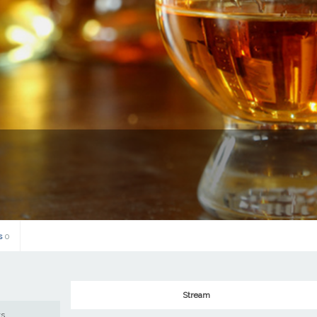
s
0
Stream
ws