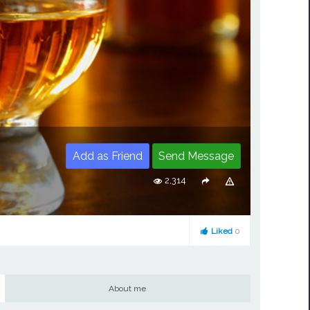
Add as Friend
Send Message
2,314
Liked
0
About me