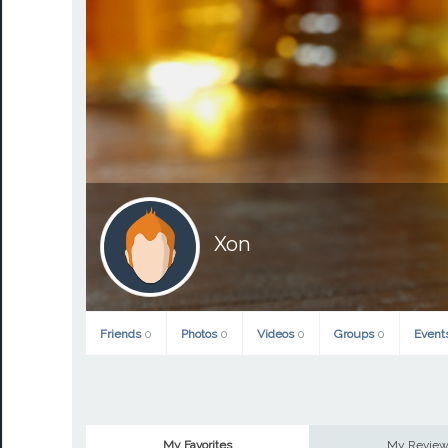
Xon
Friends
0
Photos
0
Videos
0
Groups
0
Event
My Favorites
My Revie