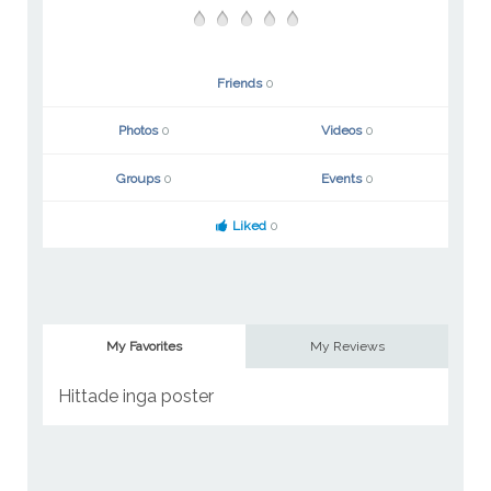
Friends
0
Photos
0
Videos
0
Groups
0
Events
0
Liked
0
My Favorites
My Reviews
Hittade inga poster