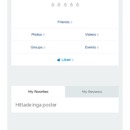
Friends
0
Photos
0
Videos
0
Groups
0
Events
0
Liked
0
My Favorites
My Reviews
Hittade inga poster