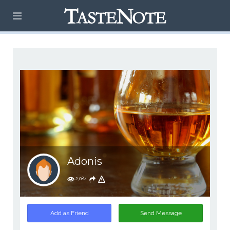
Adonis
2,084
Add as Friend
Send Message