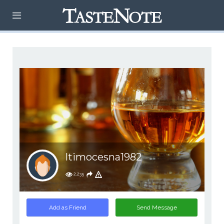
ltimocesna1982
2,235
Add as Friend
Send Message