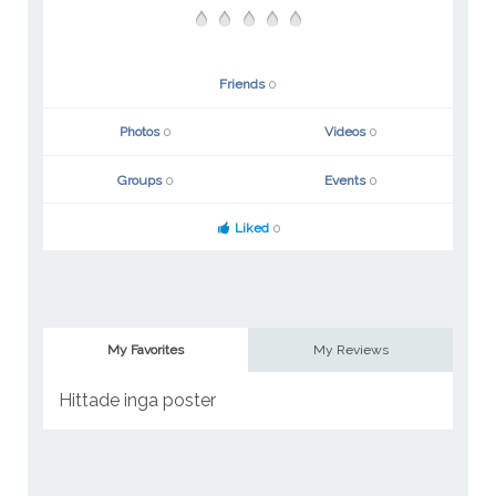
Friends
0
Photos
0
Videos
0
Groups
0
Events
0
Liked
0
My Favorites
My Reviews
Hittade inga poster