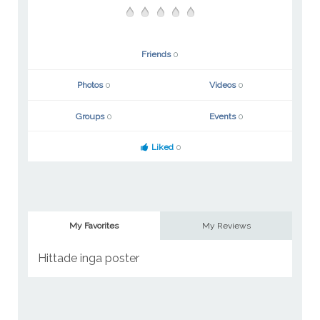
Friends
0
Photos
0
Videos
0
Groups
0
Events
0
Liked
0
My Favorites
My Reviews
Hittade inga poster