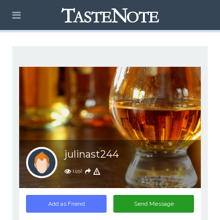
julinast244
1,952
Add as Friend
Send Message