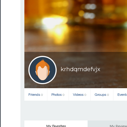
krhdqmdefvjx
Friends
0
Photos
0
Videos
0
Groups
0
Event
My Favorites
My Revie