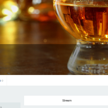
s
0
Stream
ws