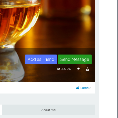
Add as Friend
Send Message
2,004
Liked
0
About me