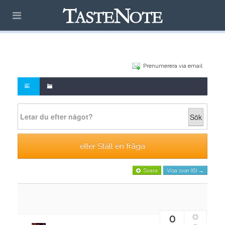
Prenumerera via email
Sök
eller Ställ en fråga
Svara
Visa svar (6) →
0