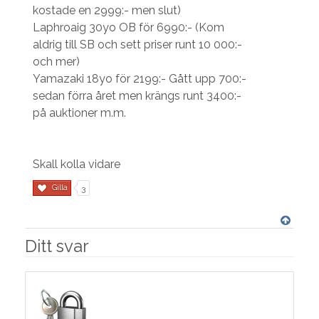
kostade en 2999:- men slut)
Laphroaig 30yo OB för 6990:- (Kom
aldrig till SB och sett priser runt 10 000:-
och mer)
Yamazaki 18yo för 2199:- Gått upp 700:-
sedan förra året men krängs runt 3400:-
på auktioner m.m.
Skall kolla vidare
Gilla
3
Ditt svar