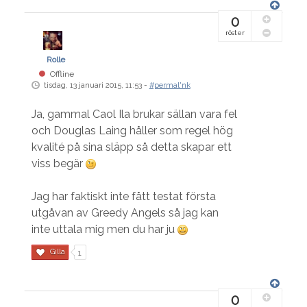
0
röster
Rolle
Offline
tisdag, 13 januari 2015, 11:53 -
#permal'nk
Ja, gammal Caol Ila brukar sällan vara fel
och Douglas Laing håller som regel hög
kvalité på sina släpp så detta skapar ett
viss begär
Jag har faktiskt inte fått testat första
utgåvan av Greedy Angels så jag kan
inte uttala mig men du har ju
Gilla
1
0