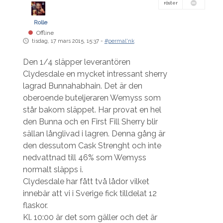
röster
Rolle
Offline
tisdag, 17 mars 2015, 15:37 -
#permal'nk
Den 1/4 släpper leverantören
Clydesdale en mycket intressant sherry
lagrad Bunnahabhain. Det är den
oberoende buteljeraren Wemyss som
står bakom släppet. Har provat en hel
den Bunna och en First Fill Sherry blir
sällan långlivad i lagren. Denna gång är
den dessutom Cask Strenght och inte
nedvattnad till 46% som Wemyss
normalt släpps i.
Clydesdale har fått två lådor vilket
innebär att vi i Sverige fick tilldelat 12
flaskor.
Kl. 10:00 är det som gäller och det är