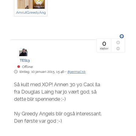
AmrutGreedyAngelsBtlPICT884.jpg
0
röster
TES13
Offline
lördag, 10 januari 2015, 15:46 -
#permal'nk
Så kult med XOP! Annen 30 yo Caol Ila
fra Douglas Laing har jo vært god, så
dette blir spennende :-)
Ny Greedy Angels blir også interessant.
Den første var god ;-)