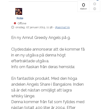
0
röster
Rolle
Offline
onsdag, 07 januari 2015, 11:58 -
#permal'nk
En ny Amrut Greedy Angels på g.
Clydesdale annonserar att de kommer få
in en ny utgåva på denna högt
eftertraktade utgåva.
Info om flaskan från deras hemsida:
En fantastisk produkt. Med den höga
andelen Angels Share i Bangalore, Indien
så är det nästan omöjligt att lagra
whisky länge.
Denna kommer från fat som fylldes med
nästan totalt 400 liter år 2004. Efter