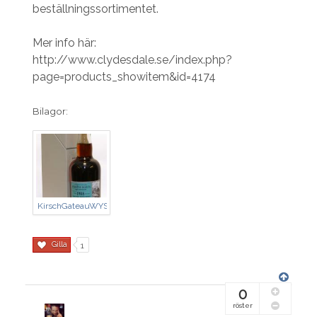
beställningssortimentet.
Mer info här:
http://www.clydesdale.se/index.php?
page=products_showitem&id=4174
Bilagor:
KirschGateauWYS19882656PICT1628.JPG
Gilla
1
0
röster