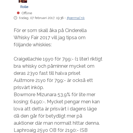
Rolle
Offline
tisdag, 07 februari 2017, 19:38 -
#permal'nk
För er som skall åka på Cinderella
Whisky Fair 2017 vill jag tipsa om
följande whiskies:
Craigellachie 19yo för 799:- (1 liter) riktigt
bra whisky och påminner mycket om
deras 23yo fast till halva priset
Aultmore 21yo för 799:- är också ett
prisvärt inköp.
Bowmore Mizunara 53,9% för lite mer
kosing: 6490:-. Mycket pengar men kan
lova att detta är prisvärt i dagens läge
då den går för betydligt mer på
auktioner där man normalt hittar denna.
Laphroaig 25yo OB för 2190:- (SB