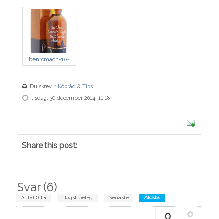
benromach-10-
year-100-
proof.jpg
Du skrev i:
Köpråd & Tips
tisdag, 30 december 2014, 11:18
Share this post:
Svar (
6
)
Antal Gilla
Högst betyg
Senaste
Äldsta
0