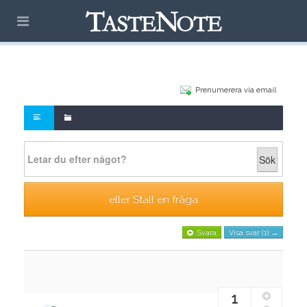
Prenumerera via email
Sök
eller Ställ en fråga
Svara
Visa svar (1) →
1