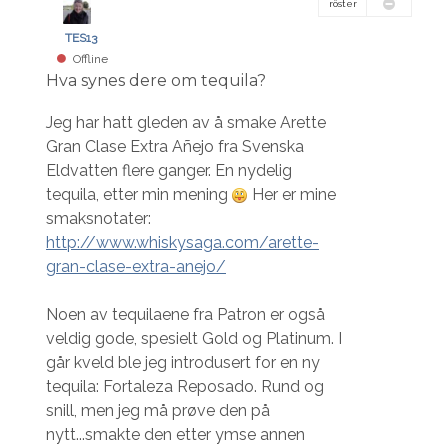
röster
TES13
Offline
Hva synes dere om tequila?
Jeg har hatt gleden av å smake Arette
Gran Clase Extra Añejo fra Svenska
Eldvatten flere ganger. En nydelig
tequila, etter min mening
Her er mine
smaksnotater:
http://www.whiskysaga.com/arette-
gran-clase-extra-anejo/
Noen av tequilaene fra Patron er også
veldig gode, spesielt Gold og Platinum. I
går kveld ble jeg introdusert for en ny
tequila: Fortaleza Reposado. Rund og
snill, men jeg må prøve den på
nytt...smakte den etter ymse annen