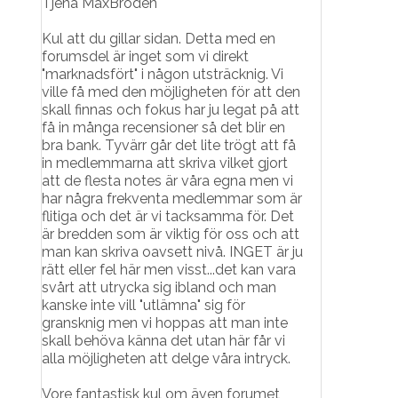
Tjena MaxBroden
Kul att du gillar sidan. Detta med en
forumsdel är inget som vi direkt
"marknadsfört" i någon utsträcknig. Vi
ville få med den möjligheten för att den
skall finnas och fokus har ju legat på att
få in många recensioner så det blir en
bra bank. Tyvärr går det lite trögt att få
in medlemmarna att skriva vilket gjort
att de flesta notes är våra egna men vi
har några frekventa medlemmar som är
flitiga och det är vi tacksamma för. Det
är bredden som är viktig för oss och att
man kan skriva oavsett nivå. INGET är ju
rätt eller fel här men visst...det kan vara
svårt att utrycka sig ibland och man
kanske inte vill "utlämna" sig för
gransknig men vi hoppas att man inte
skall behöva känna det utan här får vi
alla möjligheten att delge våra intryck.
Vore fantastisk kul om även forumet