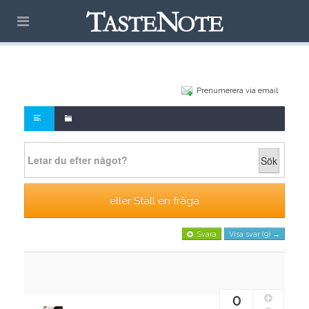
Prenumerera via email
Sök
eller Ställ en fråga
Svara
Visa svar (9) →
0