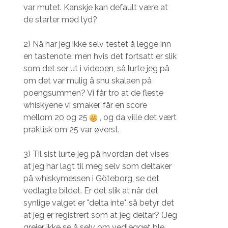
var mutet. Kanskje kan default være at
de starter med lyd?
2) Nå har jeg ikke selv testet å legge inn
en tastenote, men hvis det fortsatt er slik
som det ser ut i videoen, så lurte jeg på
om det var mulig å snu skalaen på
poengsummen? Vi får tro at de fleste
whiskyene vi smaker, får en score
mellom 20 og 25
, og da ville det vært
praktisk om 25 var øverst.
3) Til sist lurte jeg på hvordan det vises
at jeg har lagt til meg selv som deltaker
på whiskymessen i Göteborg, se det
vedlagte bildet. Er det slik at når det
synlige valget er "delta inte", så betyr det
at jeg er registrert som at jeg deltar? (Jeg
greier ikke se å selv om vedlegget ble