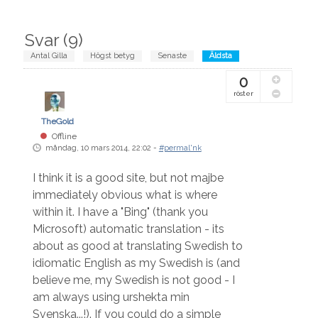
Svar (
9
)
Antal Gilla
Högst betyg
Senaste
Äldsta
0
röster
TheGold
Offline
måndag, 10 mars 2014, 22:02 -
#permal'nk
I think it is a good site, but not majbe
immediately obvious what is where
within it. I have a "Bing" (thank you
Microsoft) automatic translation - its
about as good at translating Swedish to
idiomatic English as my Swedish is (and
believe me, my Swedish is not good - I
am always using urshekta min
Svenska...!). If you could do a simple