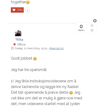
together
Gilla
1
0
röster
TES13
Offline
tisdag, 11 mars 2014, 15:15 -
#permal'nk
Godt jobbet
Jeg har tre spørsmål:
1) Jeg likte instruksjonsvideoene om å
skrive tastenote og legge inn ny flaske!
Det blir spennende å prøve dette
Jeg
vet ikke om det er mulig å gjøre noe med
det, men videoene startet med at lyden