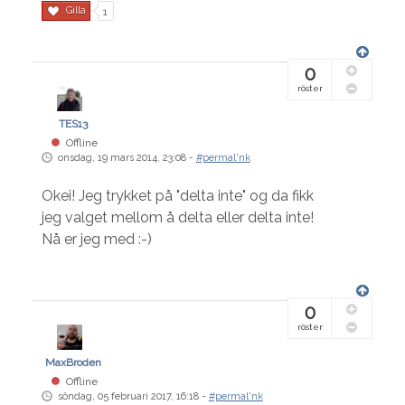
Gilla
1
0
röster
TES13
Offline
onsdag, 19 mars 2014, 23:08 -
#permal'nk
Okei! Jeg trykket på "delta inte" og da fikk
jeg valget mellom å delta eller delta inte!
Nå er jeg med :-)
0
röster
MaxBroden
Offline
söndag, 05 februari 2017, 16:18 -
#permal'nk