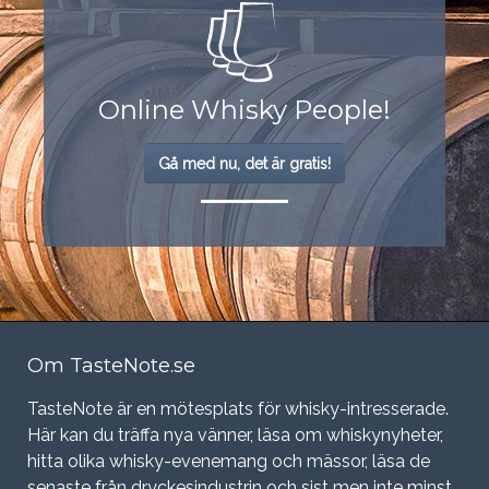
Online Whisky People!
Gå med nu, det är gratis!
Om TasteNote.se
TasteNote är en mötesplats för whisky-intresserade.
Här kan du träffa nya vänner, läsa om whiskynyheter,
hitta olika whisky-evenemang och mässor, läsa de
senaste från dryckesindustrin och sist men inte minst