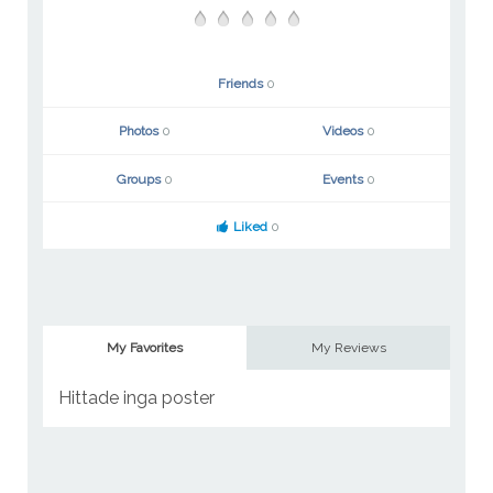
Friends
0
Photos
0
Videos
0
Groups
0
Events
0
Liked
0
My Favorites
My Reviews
Hittade inga poster