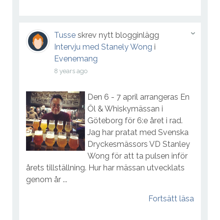
Tusse
skrev nytt blogginlägg
Intervju med Stanely Wong
i
Evenemang
8 years ago
Den 6 - 7 april arrangeras En
Öl & Whiskymässan i
Göteborg för 6:e året i rad.
Jag har pratat med Svenska
Dryckesmässors VD Stanley
Wong för att ta pulsen inför
årets tillställning. Hur har mässan utvecklats
genom år ...
Fortsätt läsa