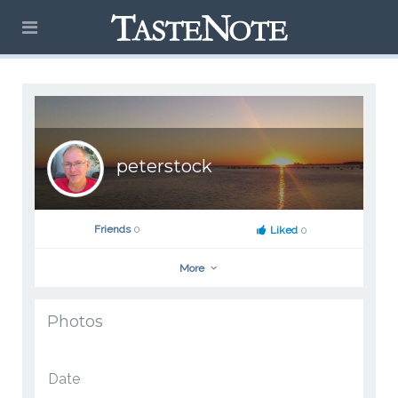
peterstock
Friends
0
Liked
0
More
Photos
peterstock
Go to Profile
Add as Friend
Photos
Videos