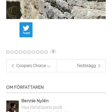
Tweet
0
Coopers Choice - En doldis med en massiv portfölj
Testinlägg
OM FÖRFATTAREN
Bennie Nylén
Visa författarens profil