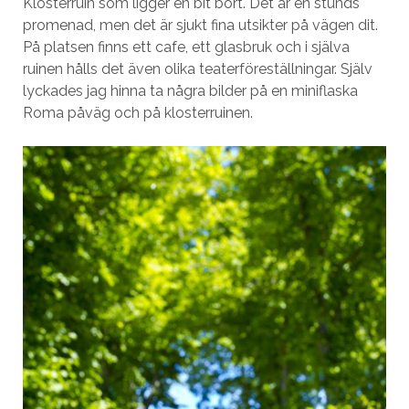
Klosterruin som ligger en bit bort. Det är en stunds
promenad, men det är sjukt fina utsikter på vägen dit.
På platsen finns ett cafe, ett glasbruk och i själva
ruinen hålls det även olika teaterföreställningar. Själv
lyckades jag hinna ta några bilder på en miniflaska
Roma påväg och på klosterruinen.