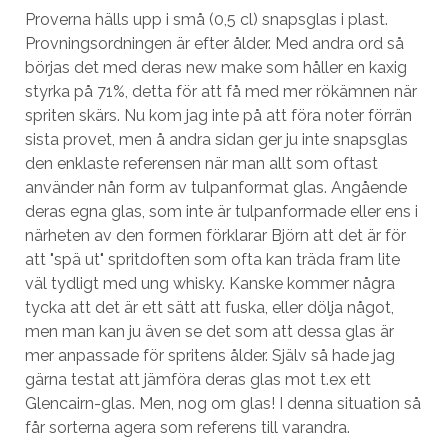
Proverna hälls upp i små (0,5 cl) snapsglas i plast.
Provningsordningen är efter ålder. Med andra ord så
börjas det med deras new make som håller en kaxig
styrka på 71%, detta för att få med mer rökämnen när
spriten skärs. Nu kom jag inte på att föra noter förrän
sista provet, men å andra sidan ger ju inte snapsglas
den enklaste referensen när man allt som oftast
använder nån form av tulpanformat glas. Angående
deras egna glas, som inte är tulpanformade eller ens i
närheten av den formen förklarar Björn att det är för
att "spä ut" spritdoften som ofta kan träda fram lite
väl tydligt med ung whisky. Kanske kommer några
tycka att det är ett sätt att fuska, eller dölja något,
men man kan ju även se det som att dessa glas är
mer anpassade för spritens ålder. Själv så hade jag
gärna testat att jämföra deras glas mot t.ex ett
Glencairn-glas. Men, nog om glas! I denna situation så
får sorterna agera som referens till varandra.