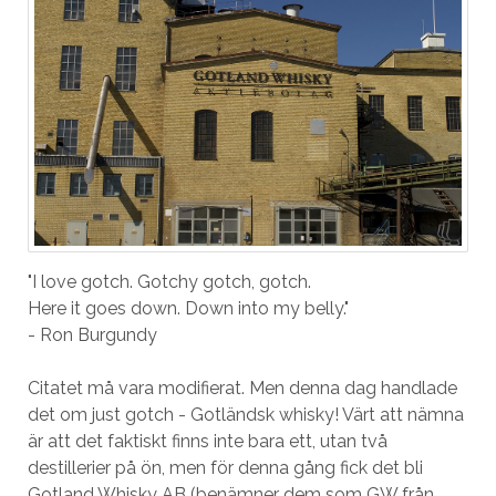
"I love gotch. Gotchy gotch, gotch.
Here it goes down. Down into my belly."
- Ron Burgundy
Citatet må vara modifierat. Men denna dag handlade
det om just gotch - Gotländsk whisky! Värt att nämna
är att det faktiskt finns inte bara ett, utan två
destillerier på ön, men för denna gång fick det bli
Gotland Whisky AB (benämner dem som GW från