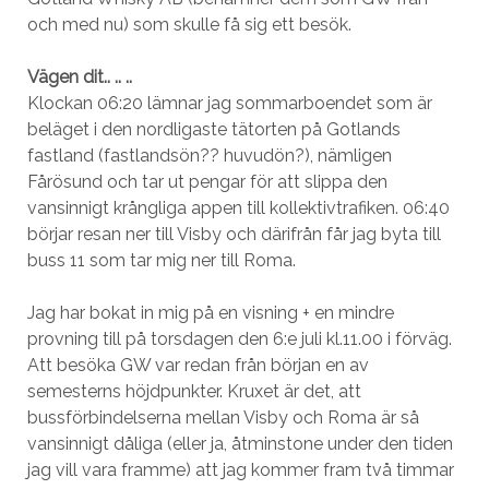
och med nu) som skulle få sig ett besök.
Vägen dit.. .. ..
Klockan 06:20 lämnar jag sommarboendet som är
beläget i den nordligaste tätorten på Gotlands
fastland (fastlandsön?? huvudön?), nämligen
Fårösund och tar ut pengar för att slippa den
vansinnigt krångliga appen till kollektivtrafiken. 06:40
börjar resan ner till Visby och därifrån får jag byta till
buss 11 som tar mig ner till Roma.
Jag har bokat in mig på en visning + en mindre
provning till på torsdagen den 6:e juli kl.11.00 i förväg.
Att besöka GW var redan från början en av
semesterns höjdpunkter. Kruxet är det, att
bussförbindelserna mellan Visby och Roma är så
vansinnigt dåliga (eller ja, åtminstone under den tiden
jag vill vara framme) att jag kommer fram två timmar