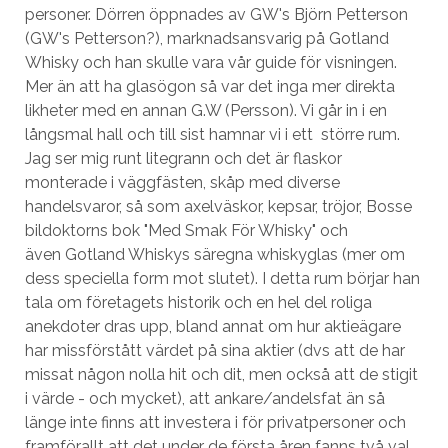
personer. Dörren öppnades av GW's Björn Petterson
(GW's Petterson?), marknadsansvarig på Gotland
Whisky och han skulle vara vår guide för visningen.
Mer än att ha glasögon så var det inga mer direkta
likheter med en annan G.W (Persson). Vi går in i en
långsmal hall och till sist hamnar vi i ett större rum.
Jag ser mig runt litegrann och det är flaskor
monterade i väggfästen, skåp med diverse
handelsvaror, så som axelväskor, kepsar, tröjor, Bosse
bildoktorns bok "Med Smak För Whisky" och
även Gotland Whiskys säregna whiskyglas (mer om
dess speciella form mot slutet). I detta rum börjar han
tala om företagets historik och en hel del roliga
anekdoter dras upp, bland annat om hur aktieägare
har missförstått värdet på sina aktier (dvs att de har
missat någon nolla hit och dit, men också att de stigit
i värde - och mycket), att ankare/andelsfat än så
länge inte finns att investera i för privatpersoner och
framförallt att det under de första åren fanns två val