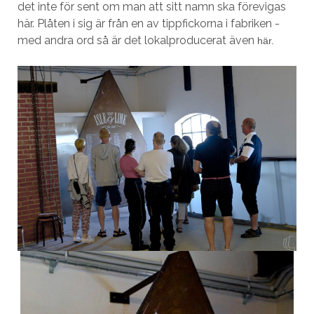
det inte för sent om man att sitt namn ska förevigas
här. Plåten i sig är från en av tippfickorna i fabriken -
med andra ord så är det lokalproducerat även
här.