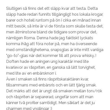
Slutligen så finns det ett släpp kvar att testa. Detta
släpp hade redan funnits tillgängligt hos lokala krogar,
barer och hotell runtom på ön i cirka en månad innan
mitt besök, så inte är vi de första som skulle testa det,
men åtminstone bland de tidigare som provar det,
nämligen Roma. Denna hade jag faktiskt lyckats
komma ihåg att föra noter på, men ha överseende
med omständigheterna, snapsglas är inte mitt vanliga
"go-to"-glas när det kommer till att prova whisky..!
Doften hade en aningen ung karaktär med lite
kvarlevor av råspriten, en ganska så lätt torvighet,
med lite av en enbärsknorr i.
Även i smaken så finns råspritskaraktären kvar,
tillsammans med enbärsris och en lätt tjärig smak.
Det märks att det är ungt då smaken mellan torv/rök
och råspriten är separerad, ungefär som att man
känner två profiler samtidigt. Men såklart är det ju
charmen med ynglingar :)