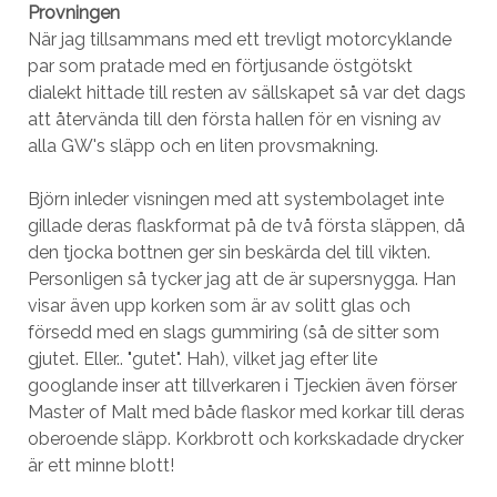
Provningen
När jag tillsammans med ett trevligt motorcyklande
par som pratade med en förtjusande östgötskt
dialekt hittade till resten av sällskapet så var det dags
att återvända till den första hallen för en visning av
alla GW's släpp och en liten provsmakning.
Björn inleder visningen med att systembolaget inte
gillade deras flaskformat på de två första släppen, då
den tjocka bottnen ger sin beskärda del till vikten.
Personligen så tycker jag att de är supersnygga. Han
visar även upp korken som är av solitt glas och
försedd med en slags gummiring (så de sitter som
gjutet. Eller.. "gutet". Hah), vilket jag efter lite
googlande inser att tillverkaren i Tjeckien även förser
Master of Malt med både flaskor med korkar till deras
oberoende släpp. Korkbrott och korkskadade drycker
är ett minne blott!