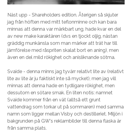
Näst upp - Shareholders edition. Återigen så skjuter
jag från höften med mitt teflonminne och kan bara
minnas att denna var märkbart ung, hade kvar en del
av new make karaktären (dvs en tjockt oljig, nästan
gräddig munkänsla som man märker att trät har till
jämförelse med råspriten skalat bort en aning), men
även en del mild rökighet och anisliknande sötma.
Svaide - denna minns jag tyvärr relativt lite av (relativt
lite av lite är ju faktiskt inte så mycket), men jag vill
minnas att denna hade en tydligare rökighet, men
dessutom en sötare smak. En liten notis: namnet
Svaide kommer från en vät (alltså ett grunt
vattendrag som torkar ut på sommaren) med samma
namn som ligger mellan Visby och destilleriet. Miljön i
bakgrunden på GW's reklambilder till denna flaska är
från samma plats.