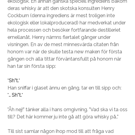
ekologisk. En annan ganska speciell ingrediens bakom
deras whisky är att den skotska konsulten Henry
Cockburn (denna ingrediens är mest troligen inte
ekologisk eller lokalproducerad) har medverkat under
hela processen och besöker fortfarande destilleriet
emellanåt. Henry nämns flertalet gånger under
visningen. En av de mest minnesvärda citaten från
honom var när de skulle testa new maken för första
gången och alla tittar förväntansfullt på honom när
han tar sin första sipp:
"
Sh*t.
"
Han sniffar i glaset ännu en gång, tar en till sipp och:
"
.. Sh*t.
"
"Åh nej!" tänker alla i hans omgivning. "Vad ska vi ta oss
till? Det här kommer ju inte gå att göra whisky på.."
Till sist samlar någon ihop mod till att fråga vad