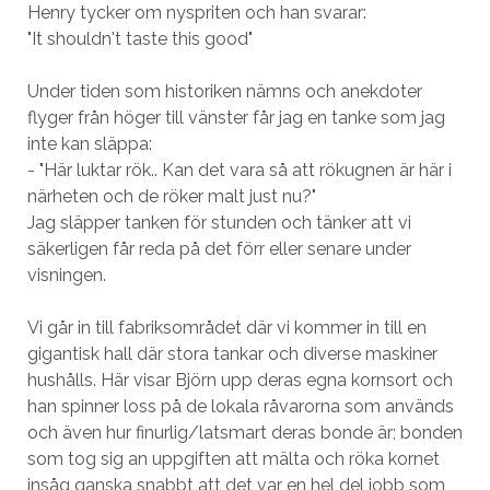
Henry tycker om nyspriten och han svarar:
"It shouldn't taste this good"
Under tiden som historiken nämns och anekdoter
flyger från höger till vänster får jag en tanke som jag
inte kan släppa:
- "Här luktar rök.. Kan det vara så att rökugnen är här i
närheten och de röker malt just nu?"
Jag släpper tanken för stunden och tänker att vi
säkerligen får reda på det förr eller senare under
visningen.
Vi går in till fabriksområdet där vi kommer in till en
gigantisk hall där stora tankar och diverse maskiner
hushålls. Här visar Björn upp deras egna kornsort och
han spinner loss på de lokala råvarorna som används
och även hur finurlig/latsmart deras bonde är; bonden
som tog sig an uppgiften att mälta och röka kornet
insåg ganska snabbt att det var en hel del jobb som