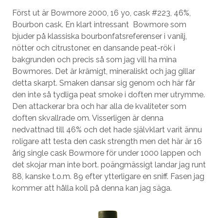
Först ut är Bowmore 2000, 16 yo, cask #223, 46%,
Bourbon cask. En klart intressant Bowmore som
bjuder på klassiska bourbonfatsreferenser i vanilj,
nötter och citrustoner. en dansande peat-rök i
bakgrunden och precis så som jag vill ha mina
Bowmores. Det är krämigt, mineraliskt och jag gillar
detta skarpt. Smaken dansar sig genom och här får
den inte så tydliga peat smoke i doften mer utrymme.
Den attackerar bra och har alla de kvaliteter som
doften skvallrade om. Visserligen är denna
nedvattnad till 46% och det hade självklart varit ännu
roligare att testa den cask strength men det här är 16
årig single cask Bowmore för under 1000 lappen och
det skojar man inte bort. poängmässigt landar jag runt
88, kanske t.o.m. 89 efter ytterligare en sniff. Fasen jag
kommer att hålla koll på denna kan jag säga.