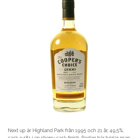
Next up är Highland Park från 1995 och 21 år, 49,5%,
cask 9481 i en sherry cask finish. Redan här börjar man