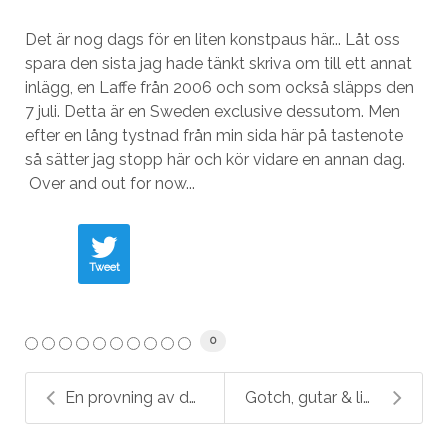
Det är nog dags för en liten konstpaus här... Låt oss
spara den sista jag hade tänkt skriva om till ett annat
inlägg, en Laffe från 2006 och som också släpps den
7 juli. Detta är en Sweden exclusive dessutom. Men
efter en lång tystnad från min sida här på tastenote
så sätter jag stopp här och kör vidare en annan dag.
Over and out for now...
Tweet
0
En provning av det lite ovanligare slaget - japans...
Gotch, gutar & lime