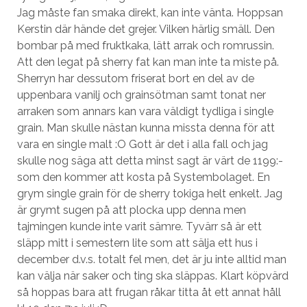
Jag måste fan smaka direkt, kan inte vänta. Hoppsan
Kerstin där hände det grejer. Vilken härlig smäll. Den
bombar på med fruktkaka, lätt arrak och romrussin.
Att den legat på sherry fat kan man inte ta miste på.
Sherryn har dessutom friserat bort en del av de
uppenbara vanilj och grainsötman samt tonat ner
arraken som annars kan vara väldigt tydliga i single
grain. Man skulle nästan kunna missta denna för att
vara en single malt :O Gott är det i alla fall och jag
skulle nog säga att detta minst sagt är värt de 1199:-
som den kommer att kosta på Systembolaget. En
grym single grain för de sherry tokiga helt enkelt. Jag
är grymt sugen på att plocka upp denna men
tajmingen kunde inte varit sämre. Tyvärr så är ett
släpp mitt i semestern lite som att sälja ett hus i
december d.v.s. totalt fel men, det är ju inte alltid man
kan välja när saker och ting ska släppas. Klart köpvärd
så hoppas bara att frugan råkar titta åt ett annat håll