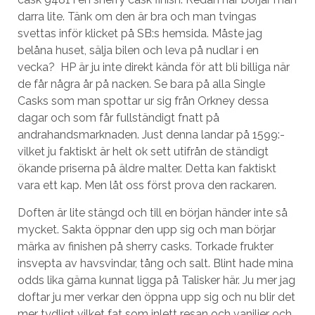
darra lite. Tänk om den är bra och man tvingas
svettas inför klicket på SB:s hemsida. Måste jag
belåna huset, sälja bilen och leva på nudlar i en
vecka? HP är ju inte direkt kända för att bli billiga när
de får några år på nacken. Se bara på alla Single
Casks som man spottar ur sig från Orkney dessa
dagar och som får fullständigt fnatt på
andrahandsmarknaden. Just denna landar på 1599:-
vilket ju faktiskt är helt ok sett utifrån de ständigt
ökande priserna på äldre malter. Detta kan faktiskt
vara ett kap. Men låt oss först prova den rackaren.
Doften är lite stängd och till en början händer inte så
mycket. Sakta öppnar den upp sig och man börjar
märka av finishen på sherry casks. Torkade frukter
insvepta av havsvindar, tång och salt. Blint hade mina
odds lika gärna kunnat ligga på Talisker här. Ju mer jag
doftar ju mer verkar den öppna upp sig och nu blir det
mer tydligt vilket fat som inlett resan och vaniljer och