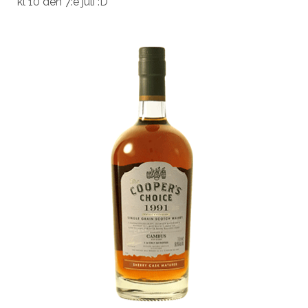
kl 10 den 7:e juli :D