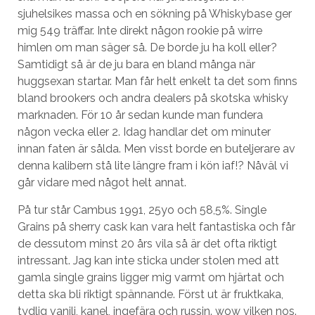
sjuhelsikes massa och en sökning på Whiskybase ger
mig 549 träffar. Inte direkt någon rookie på wirre
himlen om man säger så. De borde ju ha koll eller?
Samtidigt så är de ju bara en bland många när
huggsexan startar. Man får helt enkelt ta det som finns
bland brookers och andra dealers på skotska whisky
marknaden. För 10 år sedan kunde man fundera
någon vecka eller 2. Idag handlar det om minuter
innan faten är sålda. Men visst borde en buteljerare av
denna kalibern stå lite längre fram i kön iaf!? Nåväl vi
går vidare med något helt annat.
På tur står Cambus 1991, 25yo och 58,5%. Single
Grains på sherry cask kan vara helt fantastiska och får
de dessutom minst 20 års vila så är det ofta riktigt
intressant. Jag kan inte sticka under stolen med att
gamla single grains ligger mig varmt om hjärtat och
detta ska bli riktigt spännande. Först ut är fruktkaka,
tydlig vanilj, kanel, ingefära och russin. wow vilken nos.