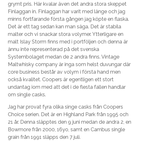
grymt pris. Här kvalar även det andra stora skeppet
Finlaggan in. Finlaggan har varit med länge och jag
minns fortfarande första gången jag köpte en flaska.
Det är ett tag sedan kan man säga. Det är stabila
malter och vi snackar stora volymer. Ytterligare en
malt Islay Storm finns med i portföljen och denna är
ännu inte representerad på det svenska
Systembolaget medan de 2 andra finns. Vintage
Maltwhisky company är inga som helst duvungar där
core business består av volym i första hand men
också kvalitet. Coopers är egentligen ett stort
undantag iom med att det i de flesta fallen handlar
om single casks.
Jag har provat fyra olika singe casks från Coopers
Choice serien. Det är en Highland Park från 1995 och
21 år. Denna släpptes den 9 juni medan de andra 2, en
Bowmore från 2000, 16yo, samt en Cambus single
grain från 1991 släpps den 7 juli.