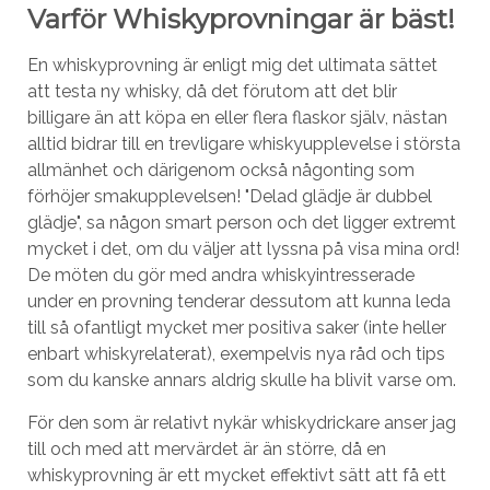
Varför Whiskyprovningar är bäst!
En whiskyprovning är enligt mig det ultimata sättet
att testa ny whisky, då det förutom att det blir
billigare än att köpa en eller flera flaskor själv, nästan
alltid bidrar till en trevligare whiskyupplevelse i största
allmänhet och därigenom också någonting som
förhöjer smakupplevelsen! "Delad glädje är dubbel
glädje", sa någon smart person och det ligger extremt
mycket i det, om du väljer att lyssna på visa mina ord!
De möten du gör med andra whiskyintresserade
under en provning tenderar dessutom att kunna leda
till så ofantligt mycket mer positiva saker (inte heller
enbart whiskyrelaterat), exempelvis nya råd och tips
som du kanske annars aldrig skulle ha blivit varse om.
För den som är relativt nykär whiskydrickare anser jag
till och med att mervärdet är än större, då en
whiskyprovning är ett mycket effektivt sätt att få ett