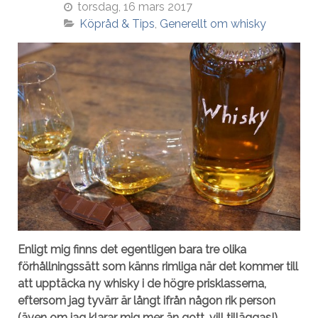
torsdag, 16 mars 2017
Köpråd & Tips
Generellt om whisky
Enligt mig finns det egentligen bara tre olika
förhållningssätt som känns rimliga när det kommer till
att upptäcka ny whisky i de högre prisklasserna,
eftersom jag tyvärr är långt ifrån någon rik person
(även om jag klarar mig mer än gott, vill tilläggas!)