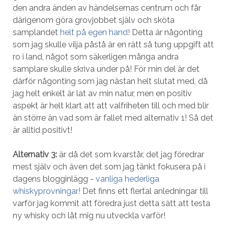
den andra änden av händelsernas centrum och får
därigenom göra grovjobbet själv och sköta
samplandet
helt på egen hand!
Detta är någonting
som jag skulle vilja påstå är en rätt så tung uppgift att
ro i land, något som säkerligen många andra
samplare skulle skriva under på! För min del är det
därför någonting som jag nästan helt slutat med, då
jag helt enkelt är lat av min natur, men en positiv
aspekt är helt klart att att valfriheten till och med blir
än större än vad som är fallet med alternativ 1! Så det
är alltid positivt!
Alternativ 3:
är då det som kvarstår, det jag föredrar
mest själv och även det som jag tänkt fokusera på i
dagens blogginlägg -
vanliga hederliga
whiskyprovningar!
Det finns ett flertal anledningar till
varför jag kommit att föredra just detta sätt att testa
ny whisky och låt mig nu utveckla varför!