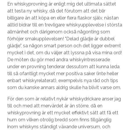
En whiskyprovning är enligt mig det ultimata sättet
att testa ny whisky, då det förutom att det blir
billigare än att köpa en eller flera flaskor själv, nästan
alltid bidrar till en trevligare whiskyupplevelse i största
allmänhet och därigenom också någonting som
förhöjer smakupplevelsen! "Delad glädje är dubbel
glädje", sa någon smart person och det ligger extremt
mycket i det, om du väljer att lyssna på visa mina ord!
De möten du gör med andra whiskyintresserade
under en provning tenderar dessutom att kunna leda
till så ofantligt mycket mer positiva saker (inte heller
enbart whiskyrelaterat), exempelvis nya råd och tips
som du kanske annars aldrig skulle ha blivit varse om.
För den som är relativt nykär whiskydrickare anser jag
till och med att mervärdet är än större, då en
whiskyprovning är ett mycket effektivt sätt att få ett
hum om vilken otrolig bredd som finns tillgänglig
inom whiskyns ständigt växande universum, och