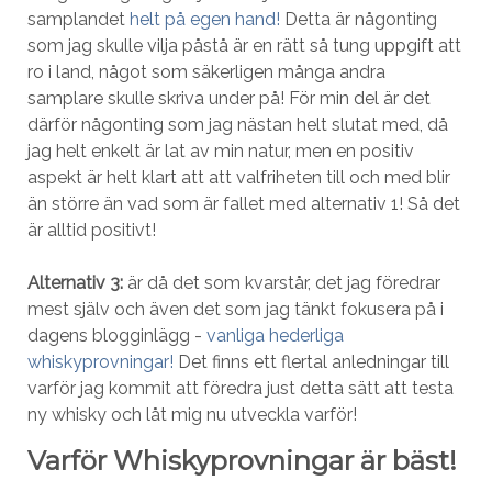
samplandet
helt på egen hand!
Detta är någonting
som jag skulle vilja påstå är en rätt så tung uppgift att
ro i land, något som säkerligen många andra
samplare skulle skriva under på! För min del är det
därför någonting som jag nästan helt slutat med, då
jag helt enkelt är lat av min natur, men en positiv
aspekt är helt klart att att valfriheten till och med blir
än större än vad som är fallet med alternativ 1! Så det
är alltid positivt!
Alternativ 3:
är då det som kvarstår, det jag föredrar
mest själv och även det som jag tänkt fokusera på i
dagens blogginlägg -
vanliga hederliga
whiskyprovningar!
Det finns ett flertal anledningar till
varför jag kommit att föredra just detta sätt att testa
ny whisky och låt mig nu utveckla varför!
Varför Whiskyprovningar är bäst!