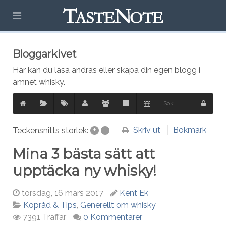
Bloggarkivet
Här kan du läsa andras eller skapa din egen blogg i
ämnet whisky.
Skriv ut
Bokmärk
Teckensnitts storlek:
+
–
Mina 3 bästa sätt att
upptäcka ny whisky!
torsdag, 16 mars 2017
Kent Ek
Köpråd & Tips
Generellt om whisky
7391 Träffar
0 Kommentarer