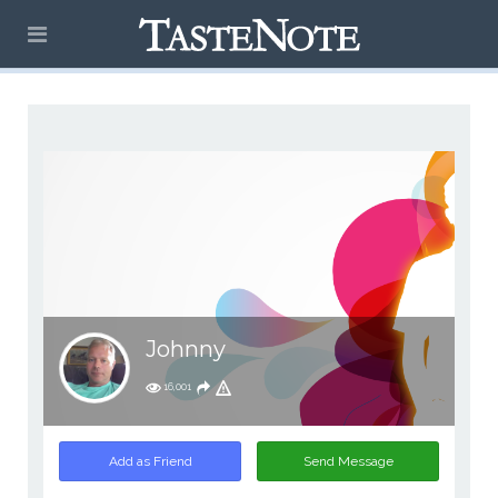
Johnny
16,001
Add as Friend
Send Message