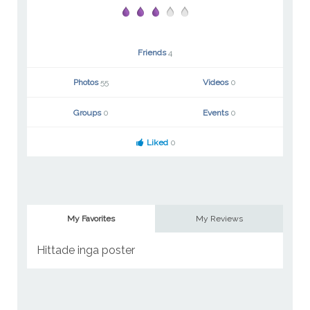
Friends
4
Photos
55
Videos
0
Groups
0
Events
0
Liked
0
My Favorites
My Reviews
Hittade inga poster