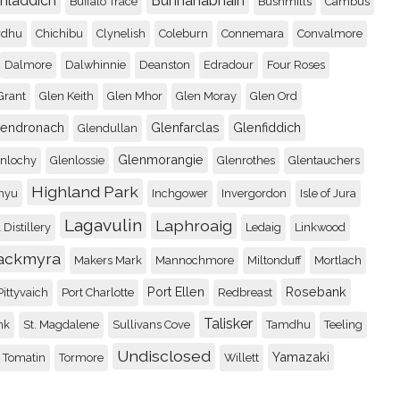
chladdich
Bunnahabhain
Buffalo Trace
Bushmills
Cambus
rdhu
Chichibu
Clynelish
Coleburn
Connemara
Convalmore
Dalmore
Dalwhinnie
Deanston
Edradour
Four Roses
Grant
Glen Keith
Glen Mhor
Glen Moray
Glen Ord
lendronach
Glenfarclas
Glenfiddich
Glendullan
Glenmorangie
enlochy
Glenlossie
Glenrothes
Glentauchers
Highland Park
nyu
Inchgower
Invergordon
Isle of Jura
Lagavulin
Laphroaig
 Distillery
Ledaig
Linkwood
ackmyra
Makers Mark
Mannochmore
Miltonduff
Mortlach
Port Ellen
Rosebank
Pittyvaich
Port Charlotte
Redbreast
Talisker
nk
St. Magdalene
Sullivans Cove
Tamdhu
Teeling
Undisclosed
Yamazaki
Tomatin
Tormore
Willett