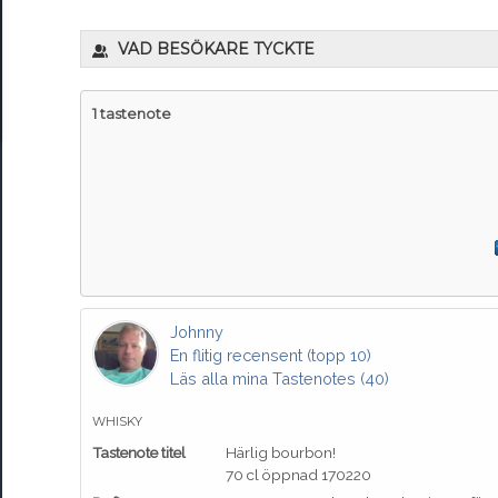
VAD BESÖKARE TYCKTE
1 tastenote
Johnny
En flitig recensent (topp 10)
Läs alla mina Tastenotes (40)
WHISKY
Tastenote titel
Härlig bourbon!
70 cl öppnad 170220