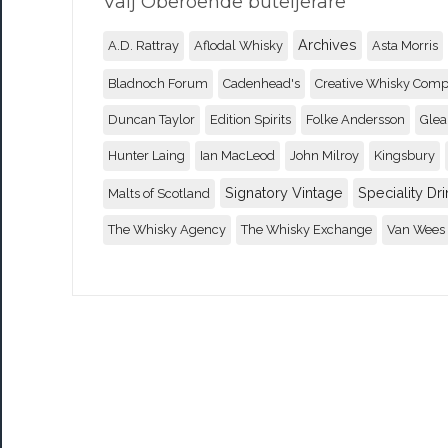
Välj Oberoende buteljerare
Archives
A.D. Rattray
Aflodal Whisky
Asta Morris
Bladnoch Forum
Cadenhead's
Creative Whisky Com
Duncan Taylor
Edition Spirits
Folke Andersson
Glea
Hunter Laing
Ian MacLeod
John Milroy
Kingsbury
Signatory Vintage
Speciality Dri
Malts of Scotland
The Whisky Agency
The Whisky Exchange
Van Wees