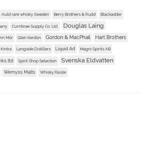
Auld rare whisky Sweden
Berry Brothers & Rudd
Blackadder
Balblair 1990 2nd rele
Douglas Laing
88
pany
Cumbrae Supply Co. Ltd.
Recenserad av
Johnny
Gordon & MacPhail
Hart Brothers
nn Mór
Glen Kerdon
Liquid Art
Kintra
Langside Distillers
Magni Spirits AB
Svenska Eldvatten
nks ltd
Spirit Shop Selection
Wemyss Malts
Whisky Fässle