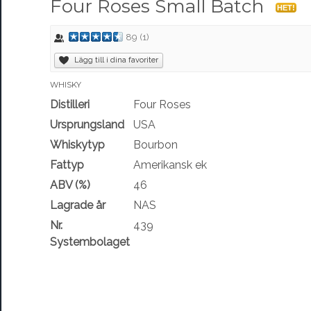
Four Roses Small Batch
HET!
89
(
1
)
Lägg till i dina favoriter
WHISKY
Distilleri
Four Roses
Ursprungsland
USA
Whiskytyp
Bourbon
Fattyp
Amerikansk ek
ABV (%)
46
Lagrade år
NAS
Nr.
439
Systembolaget