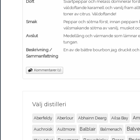
Doft
Svartpeppar och melass dominerar förs
väldoftande karamell och vanilj fram al
toner av citrus. Väldoftande!
Smak
Peppar och sötma först, innan pepparn k
välsmakande sötma av vanilj, muskot oc
Avslut
Medellång och värmande som lämnar en
tungan.
Beskrivning /
En av de bättre bourbon jag druckit och ti
Sammanfattning
Kommentarer (1)
Välj distilleri
Am
Aberfeldy
Aberlour
Abhainn Dearg
Ailsa Bay
Balve
Balblair
Auchroisk
Aultmore
Balmenach