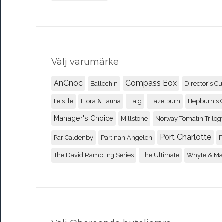
Välj varumärke
AnCnoc
Compass Box
Ballechin
Director´s Cu
Feis Ile
Flora & Fauna
Haig
Hazelburn
Hepburn's 
Manager's Choice
Millstone
Norway Tomatin Trilog
Port Charlotte
Pär Caldenby
Part nan Angelen
P
The David Rampling Series
The Ultimate
Whyte & M