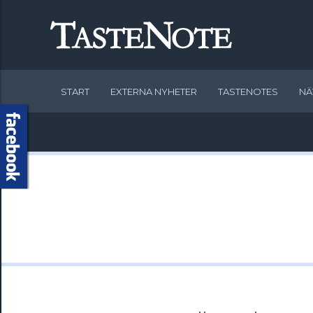
START
EXTERNA NYHETER
TASTENOTES
NÄ