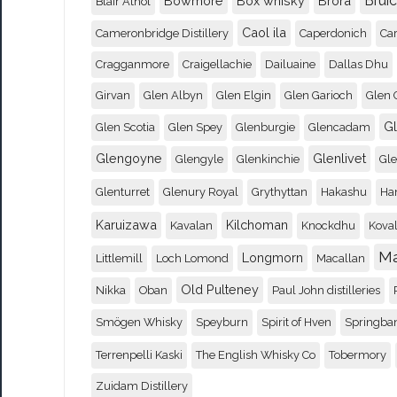
Brui
Bowmore
Box whisky
Brora
Blair Athol
Caol ila
Cameronbridge Distillery
Caperdonich
Ca
Cragganmore
Craigellachie
Dailuaine
Dallas Dhu
Girvan
Glen Albyn
Glen Elgin
Glen Garioch
Glen 
G
Glen Scotia
Glen Spey
Glenburgie
Glencadam
Glengoyne
Glenlivet
Glengyle
Glenkinchie
Gl
Glenturret
Glenury Royal
Grythyttan
Hakashu
Ha
Karuizawa
Kilchoman
Kavalan
Knockdhu
Koval
M
Longmorn
Littlemill
Loch Lomond
Macallan
Old Pulteney
Nikka
Oban
Paul John distilleries
Smögen Whisky
Speyburn
Spirit of Hven
Springba
Terrenpelli Kaski
The English Whisky Co
Tobermory
Zuidam Distillery