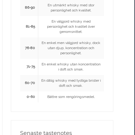
En utmärkt whisky med stor
86-90
personlighet och kvalitet.
En välgjord whisky med
81-85
personlighet och kvalitet över
genomsnittet.
En enkel men välgjord whisky, dock
76-80
utan djup, koncentration och
personlighet.
En enkel whisky utan koncentration
71-75
i doft och smak.
En dålig whisky med tydliga brister i
60-70
doft och smak.
0-60
Bättre som rengöringsmedel.
Senaste tastenotes