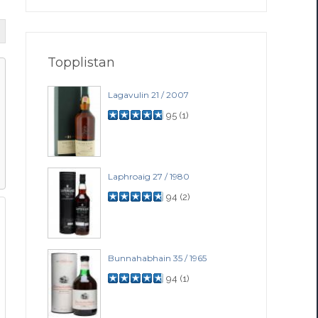
Topplistan
Lagavulin 21 / 2007
95
(
1
)
Laphroaig 27 / 1980
94
(
2
)
Bunnahabhain 35 / 1965
94
(
1
)