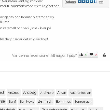
t. När näsan vant sig kommer
Balans
22
ltmer tillsammans med en fruktighet och
lingar av och lämnar plats för en en
h lime
 karamell och vaniljsmak kvar på
ll det priset är det ett givet köp!
5
0
Var denna recensionen till någon hjälp?
Ardbeg
rut
Arran
AnCnoc
Ardmore
Auchentoshan
nie
Benriach
Banff
Ben Nevis
Benrinnes
Benromach