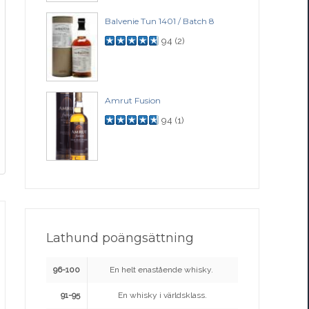
Balvenie Tun 1401 / Batch 8
94
(
2
)
Amrut Fusion
94
(
1
)
Lathund poängsättning
96-100
En helt enastående whisky.
91-95
En whisky i världsklass.