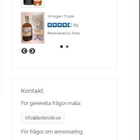
ase
Smögen Triple
Bal
89
Recenserad av
Rolle
Rec
Kontakt
För generella frågor maila:
info@tastenote.se
För frågor om annonsering: