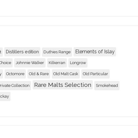
Benromach 5 year old
89
Recenserad av
Johnny
Four Roses Small Bat
Elements of Islay
Distillers edition
t
Duthies Range
89
Choice
Johnnie Walker
Kilkerran
Longrow
Recenserad av
Johnny
y
Octomore
Old & Rare
Old Malt Cask
Old Particular
Convalmore 28yo / 19
Rare Malts Selection
rivate Collection
Smokehead
92
ackay
Recenserad av
Rolle
Glen Garioch 15 renai
92
Recenserad av
Johnny