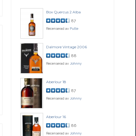
Box Quercus 2 Alba
Be
87
Recenserad av
Putte
Rec
ch
Dalmore Vintage 2006
Fo
88
Recenserad av
Johnny
Rec
77
Aberlour 18
Co
87
Recenserad av
Johnny
Rec
ssance
Aberlour 16
Gle
86
Recenserad av
Johnny
Rec