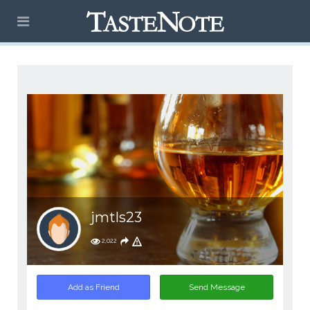
jmtls23
2,022
Add as Friend
Send Message