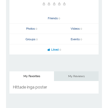
Friends
0
Photos
0
Videos
0
Groups
0
Events
0
Liked
0
My Favorites
My Reviews
Hittade inga poster