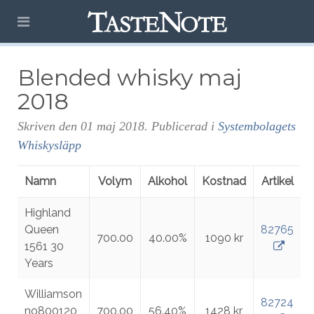
Blended whisky maj
2018
Skriven den
01 maj 2018
. Publicerad i
Systembolagets
Whiskysläpp
Namn
Volym
Alkohol
Kostnad
Artikel
Highland
Queen
82765
700.00
40.00%
1090 kr
1561 30
Years
Williamson
82724
no800120
700.00
56.40%
1428 kr