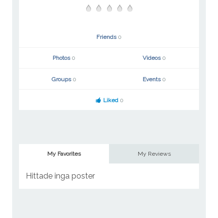
Friends
0
Photos
0
Videos
0
Groups
0
Events
0
Liked
0
My Favorites
My Reviews
Hittade inga poster