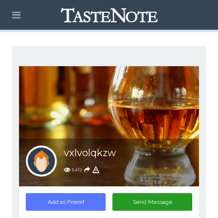
vxlvolqkzw
5,423
Add as Friend
Send Message