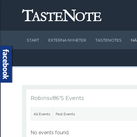
START
EXTERNA NYHETER
TASTENOTES
NÄ
Robinsv86's Events
All Events
Past Events
No events found.