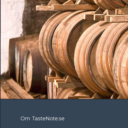
Om TasteNote.se