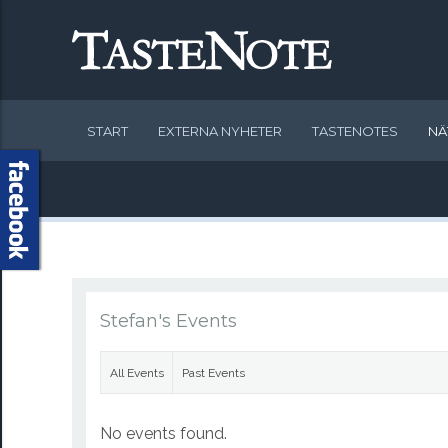
START
EXTERNA NYHETER
TASTENOTES
NÄ
Stefan's Events
All Events
Past Events
No events found.