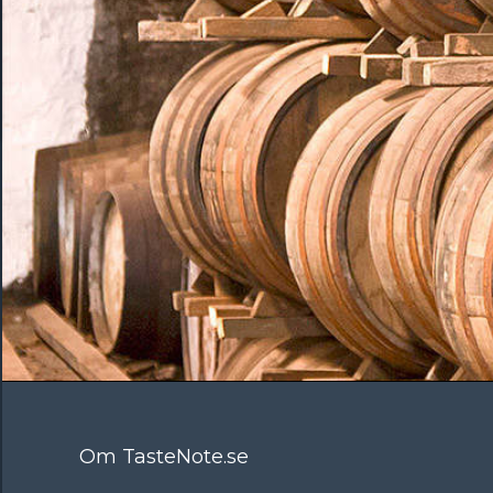
Om TasteNote.se