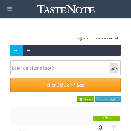
Prenumerera via email
Sök
eller Ställ en fråga
Svara
Visa svar (3) →
LÖST
0