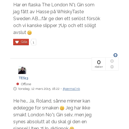
Har en flaska The London N°1 Gin som
jag fått av Hasse på WhiskyTaste
Sweden AB....får ge den ett seriöst försök
och vi kanske slipper 7Up och ett söligt
avslut
Gilla
1
0
röster
TES13
Offline
torsdag, 12 mars 2015, 18:22 -
#permal'nk
He he... Ja, Roland, sånne minner kan
ødelegge for smaken
Jeg har ikke
smakt London No°1 Gin selv, men jeg
synes absolutt at du skal gi den en
sjanse! Uten 7Up, riktignok