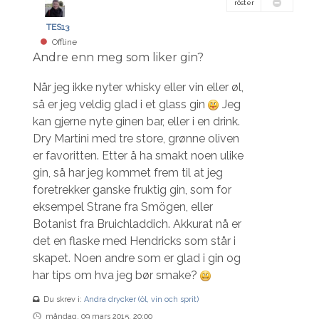
röster
TES13
Offline
Andre enn meg som liker gin?
Når jeg ikke nyter whisky eller vin eller øl,
så er jeg veldig glad i et glass gin
Jeg
kan gjerne nyte ginen bar, eller i en drink.
Dry Martini med tre store, grønne oliven
er favoritten. Etter å ha smakt noen ulike
gin, så har jeg kommet frem til at jeg
foretrekker ganske fruktig gin, som for
eksempel Strane fra Smögen, eller
Botanist fra Bruichladdich. Akkurat nå er
det en flaske med Hendricks som står i
skapet. Noen andre som er glad i gin og
har tips om hva jeg bør smake?
Du skrev i:
Andra drycker (öl, vin och sprit)
måndag, 09 mars 2015, 20:00